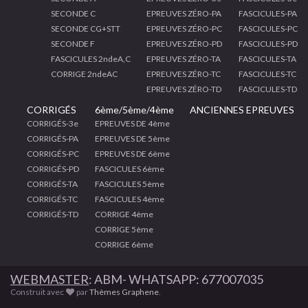
SECONDE C
EPREUVES ZÉRO-PA
FASCICULES-PA
SECONDE CG+STT
EPREUVES ZÉRO-PC
FASCICULES-PC
SECONDE F
EPREUVES ZÉRO-PD
FASCICULES-PD
FASCICULES 2ndeA,C
EPREUVES ZÉRO-TA
FASCICULES-TA
CORRIGE 2ndeAC
EPREUVES ZÉRO-TC
FASCICULES-TC
EPREUVES ZÉRO-TD
FASCICULES-TD
CORRIGÉS
6ème/5ème/4ème
ANCIENNES EPREUVES
CORRIGÉS-3e
EPREUVES DE 4ème
CORRIGÉS-PA
EPREUVES DE 5ème
CORRIGÉS-PC
EPREUVES DE 6ème
CORRIGÉS-PD
FASCICULES 6ème
CORRIGÉS-TA
FASCICULES 5ème
CORRIGÉS-TC
FASCICULES 4ème
CORRIGÉS-TD
CORRIGE 4ème
CORRIGE 5ème
CORRIGE 6ème
WEBMASTER
: ABM- WHATSAPP: 677007035
Construit avec
par
Thèmes Graphene
.