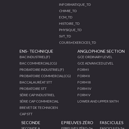
INFORMATIQUE_TD
CHIMIE_TD
ECM_TD
HISTOIRE_TD
PHYSIQUE_TD
SVT_TD
COURS+EXERCICES_TD
ENS- TECHNIQUE
ANGLOPHONE SECTION
BAC INDUSTRIEL(F)
GCE ORDINARY LEVEL
BAC COMMERCIAL(CG)
GCE ADVANCED LEVEL
PROBATOIRE INDUSTRIEL(F)
FORM I
PROBATOIRE COMMERCIAL(CG)
FORM II
BACCALAURÉAT STT
FORM III
PROBATOIRE STT
FORM IV
SÉRIE CAP INDUSTRIEL
FORM V
SÉRIE CAP COMMERCIAL
LOWER AND UPPER SIXTH
BREVET DE TECHNICIEN
CAP STT
SECONDE
EPREUVES ZÉRO
FASCICULES
SECONDE A
EPREUVES ZÉRO-3e
FASCICULES-3e