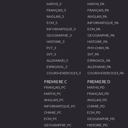
MATHS_3
MATHS_PA
FRANÇAIS_3
FRANÇAIS_PA
ANGLAIS_3
ANGLAIS_PA
ECM_3
INFORMATIQUE_PA
INFORMATIQUE_3
ECM_PA
GEOGRAPHIE_3
GEOGRAPHIE_PA
HISTOIRE_3
HISTOIRE_PA
PCT_3
PHY-CHIM_PA
SVT_3
SVT_PA
ALLEMAND_3
ESPAGNOL_PA
ESPAGNOL_3
ALLEMAND_PA
COURS+EXERCICES_3
COURS+EXERCICES_PA
PREMIERE C
PREMIERE D
FRANÇAIS_PC
MATHS_PD
MATHS_PC
FRANÇAIS_PD
ANGLAIS_PC
ANGLAIS_PD
INFORMATIQUE_PC
CHIMIE_PD
CHIMIE_PC
ECM_PD
ECM_PC
GEOGRAPHIE_PD
GEOGRAPHIE_PC
HISTOIRE_PD