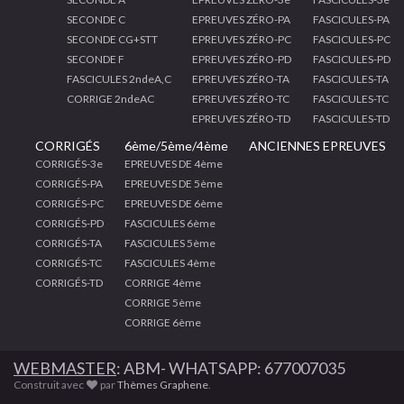
SECONDE C
EPREUVES ZÉRO-PA
FASCICULES-PA
SECONDE CG+STT
EPREUVES ZÉRO-PC
FASCICULES-PC
SECONDE F
EPREUVES ZÉRO-PD
FASCICULES-PD
FASCICULES 2ndeA,C
EPREUVES ZÉRO-TA
FASCICULES-TA
CORRIGE 2ndeAC
EPREUVES ZÉRO-TC
FASCICULES-TC
EPREUVES ZÉRO-TD
FASCICULES-TD
CORRIGÉS
6ème/5ème/4ème
ANCIENNES EPREUVES
CORRIGÉS-3e
EPREUVES DE 4ème
CORRIGÉS-PA
EPREUVES DE 5ème
CORRIGÉS-PC
EPREUVES DE 6ème
CORRIGÉS-PD
FASCICULES 6ème
CORRIGÉS-TA
FASCICULES 5ème
CORRIGÉS-TC
FASCICULES 4ème
CORRIGÉS-TD
CORRIGE 4ème
CORRIGE 5ème
CORRIGE 6ème
WEBMASTER
: ABM- WHATSAPP: 677007035
Construit avec
par
Thèmes Graphene
.