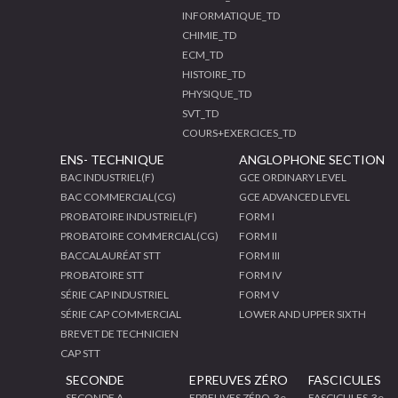
INFORMATIQUE_TD
CHIMIE_TD
ECM_TD
HISTOIRE_TD
PHYSIQUE_TD
SVT_TD
COURS+EXERCICES_TD
ENS- TECHNIQUE
ANGLOPHONE SECTION
BAC INDUSTRIEL(F)
GCE ORDINARY LEVEL
BAC COMMERCIAL(CG)
GCE ADVANCED LEVEL
PROBATOIRE INDUSTRIEL(F)
FORM I
PROBATOIRE COMMERCIAL(CG)
FORM II
BACCALAURÉAT STT
FORM III
PROBATOIRE STT
FORM IV
SÉRIE CAP INDUSTRIEL
FORM V
SÉRIE CAP COMMERCIAL
LOWER AND UPPER SIXTH
BREVET DE TECHNICIEN
CAP STT
SECONDE
EPREUVES ZÉRO
FASCICULES
SECONDE A
EPREUVES ZÉRO-3e
FASCICULES-3e