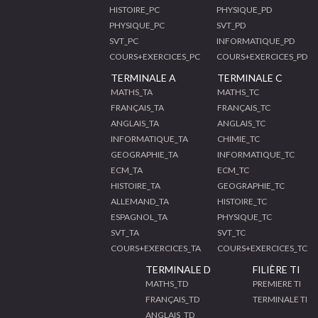
HISTOIRE_PC
PHYSIQUE_PD
PHYSIQUE_PC
SVT_PD
SVT_PC
INFORMATIQUE_PD
COURS+EXERCICES_PC
COURS+EXERCICES_PD
TERMINALE A
TERMINALE C
MATHS_TA
MATHS_TC
FRANÇAIS_TA
FRANÇAIS_TC
ANGLAIS_TA
ANGLAIS_TC
INFORMATIQUE_TA
CHIMIE_TC
GEOGRAPHIE_TA
INFORMATIQUE_TC
ECM_TA
ECM_TC
HISTOIRE_TA
GEOGRAPHIE_TC
ALLEMAND_TA
HISTOIRE_TC
ESPAGNOL_TA
PHYSIQUE_TC
SVT_TA
SVT_TC
COURS+EXERCICES_TA
COURS+EXERCICES_TC
TERMINALE D
FILIÈRE TI
MATHS_TD
PREMIERE TI
FRANÇAIS_TD
TERMINALE TI
ANGLAIS_TD