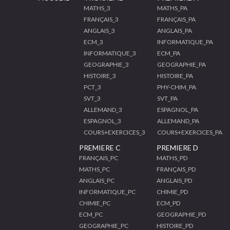
MATHS_3
MATHS_PA
FRANÇAIS_3
FRANÇAIS_PA
ANGLAIS_3
ANGLAIS_PA
ECM_3
INFORMATIQUE_PA
INFORMATIQUE_3
ECM_PA
GEOGRAPHIE_3
GEOGRAPHIE_PA
HISTOIRE_3
HISTOIRE_PA
PCT_3
PHY-CHIM_PA
SVT_3
SVT_PA
ALLEMAND_3
ESPAGNOL_PA
ESPAGNOL_3
ALLEMAND_PA
COURS+EXERCICES_3
COURS+EXERCICES_PA
PREMIERE C
PREMIERE D
FRANÇAIS_PC
MATHS_PD
MATHS_PC
FRANÇAIS_PD
ANGLAIS_PC
ANGLAIS_PD
INFORMATIQUE_PC
CHIMIE_PD
CHIMIE_PC
ECM_PD
ECM_PC
GEOGRAPHIE_PD
GEOGRAPHIE_PC
HISTOIRE_PD