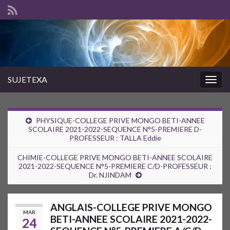
SUJETEXA
Togg
navig
PHYSIQUE-COLLEGE PRIVE MONGO BETI-ANNEE
SCOLAIRE 2021-2022-SEQUENCE N°5-PREMIERE D-
PROFESSEUR : TALLA Eddie
CHIMIE-COLLEGE PRIVE MONGO BETI-ANNEE SCOLAIRE
2021-2022-SEQUENCE N°5-PREMIERE C/D-PROFESSEUR :
Dr. NJINDAM
ANGLAIS-COLLEGE PRIVE MONGO
MAR
BETI-ANNEE SCOLAIRE 2021-2022-
24