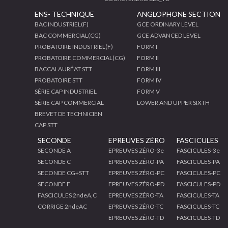
ENS- TECHNIQUE
ANGLOPHONE SECTION
BAC INDUSTRIEL(F)
GCE ORDINARY LEVEL
BAC COMMERCIAL(CG)
GCE ADVANCED LEVEL
PROBATOIRE INDUSTRIEL(F)
FORM I
PROBATOIRE COMMERCIAL(CG)
FORM II
BACCALAURÉAT STT
FORM III
PROBATOIRE STT
FORM IV
SÉRIE CAP INDUSTRIEL
FORM V
SÉRIE CAP COMMERCIAL
LOWER AND UPPER SIXTH
BREVET DE TECHNICIEN
CAP STT
SECONDE
EPREUVES ZÉRO
FASCICULES
SECONDE A
EPREUVES ZÉRO-3e
FASCICULES-3e
SECONDE C
EPREUVES ZÉRO-PA
FASCICULES-PA
SECONDE CG+STT
EPREUVES ZÉRO-PC
FASCICULES-PC
SECONDE F
EPREUVES ZÉRO-PD
FASCICULES-PD
FASCICULES 2ndeA,C
EPREUVES ZÉRO-TA
FASCICULES-TA
CORRIGE 2ndeAC
EPREUVES ZÉRO-TC
FASCICULES-TC
EPREUVES ZÉRO-TD
FASCICULES-TD