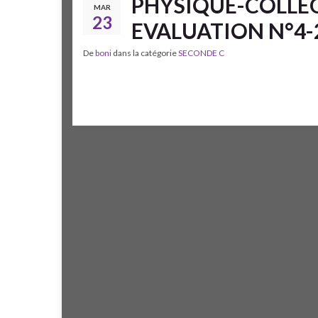
PHYSIQUE-COLLEG
MAR
23
EVALUATION N°4-
De
boni
dans la catégorie
SECONDE C