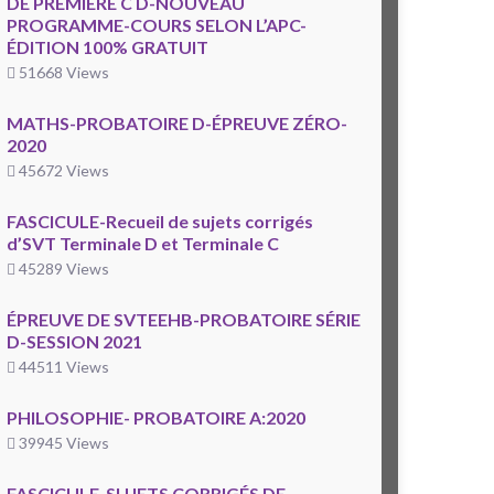
DE PREMIÈRE C D-NOUVEAU
PROGRAMME-COURS SELON L’APC-
ÉDITION 100% GRATUIT
51668 Views
MATHS-PROBATOIRE D-ÉPREUVE ZÉRO-
2020
45672 Views
FASCICULE-Recueil de sujets corrigés
d’SVT Terminale D et Terminale C
45289 Views
ÉPREUVE DE SVTEEHB-PROBATOIRE SÉRIE
D-SESSION 2021
44511 Views
PHILOSOPHIE- PROBATOIRE A:2020
39945 Views
FASCICULE-SUJETS CORRIGÉS DE