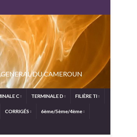
NT GENERAL DU CAMEROUN
INALE C
TERMINALE D
FILIÈRE TI
CORRIGÉS
6ème/5ème/4ème