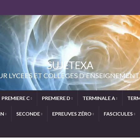
SUJETEXA
UR LYCEES ET COLLEGES D'ENSEIGNEME
PREMIERE C
PREMIERE D
TERMINALE A
TERM
ON
SECONDE
EPREUVES ZÉRO
FASCICULES