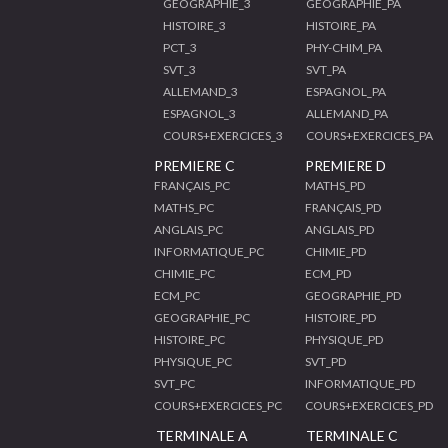
GEOGRAPHIE_3
GEOGRAPHIE_PA
HISTOIRE_3
HISTOIRE_PA
PCT_3
PHY-CHIM_PA
SVT_3
SVT_PA
ALLEMAND_3
ESPAGNOL_PA
ESPAGNOL_3
ALLEMAND_PA
COURS+EXERCICES_3
COURS+EXERCICES_PA
PREMIERE C
PREMIERE D
FRANÇAIS_PC
MATHS_PD
MATHS_PC
FRANÇAIS_PD
ANGLAIS_PC
ANGLAIS_PD
INFORMATIQUE_PC
CHIMIE_PD
CHIMIE_PC
ECM_PD
ECM_PC
GEOGRAPHIE_PD
GEOGRAPHIE_PC
HISTOIRE_PD
HISTOIRE_PC
PHYSIQUE_PD
PHYSIQUE_PC
SVT_PD
SVT_PC
INFORMATIQUE_PD
COURS+EXERCICES_PC
COURS+EXERCICES_PD
TERMINALE A
TERMINALE C