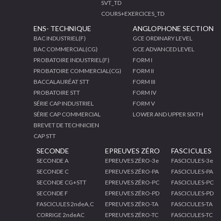
SVT_TD
COURS+EXERCICES_TD
ENS- TECHNIQUE
ANGLOPHONE SECTION
BAC INDUSTRIEL(F)
GCE ORDINARY LEVEL
BAC COMMERCIAL(CG)
GCE ADVANCED LEVEL
PROBATOIRE INDUSTRIEL(F)
FORM I
PROBATOIRE COMMERCIAL(CG)
FORM II
BACCALAURÉAT STT
FORM III
PROBATOIRE STT
FORM IV
SÉRIE CAP INDUSTRIEL
FORM V
SÉRIE CAP COMMERCIAL
LOWER AND UPPER SIXTH
BREVET DE TECHNICIEN
CAP STT
SECONDE
EPREUVES ZÉRO
FASCICULES
SECONDE A
EPREUVES ZÉRO-3e
FASCICULES-3e
SECONDE C
EPREUVES ZÉRO-PA
FASCICULES-PA
SECONDE CG+STT
EPREUVES ZÉRO-PC
FASCICULES-PC
SECONDE F
EPREUVES ZÉRO-PD
FASCICULES-PD
FASCICULES 2ndeA,C
EPREUVES ZÉRO-TA
FASCICULES-TA
CORRIGE 2ndeAC
EPREUVES ZÉRO-TC
FASCICULES-TC