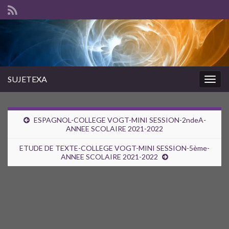
SUJETEXA
Togg
navig
ESPAGNOL-COLLEGE VOGT-MINI SESSION-2ndeA-
ANNEE SCOLAIRE 2021-2022
ETUDE DE TEXTE-COLLEGE VOGT-MINI SESSION-5ème-
ANNEE SCOLAIRE 2021-2022