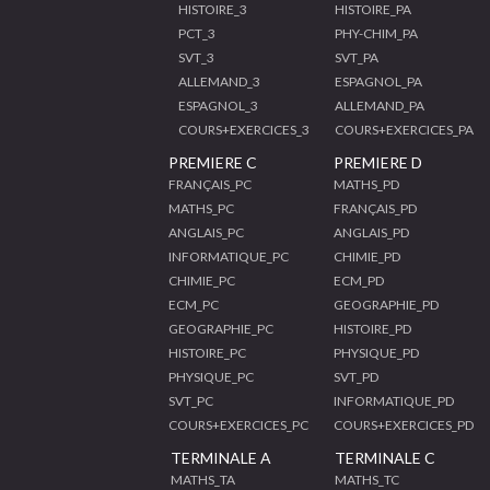
HISTOIRE_3
HISTOIRE_PA
PCT_3
PHY-CHIM_PA
SVT_3
SVT_PA
ALLEMAND_3
ESPAGNOL_PA
ESPAGNOL_3
ALLEMAND_PA
COURS+EXERCICES_3
COURS+EXERCICES_PA
PREMIERE C
PREMIERE D
FRANÇAIS_PC
MATHS_PD
MATHS_PC
FRANÇAIS_PD
ANGLAIS_PC
ANGLAIS_PD
INFORMATIQUE_PC
CHIMIE_PD
CHIMIE_PC
ECM_PD
ECM_PC
GEOGRAPHIE_PD
GEOGRAPHIE_PC
HISTOIRE_PD
HISTOIRE_PC
PHYSIQUE_PD
PHYSIQUE_PC
SVT_PD
SVT_PC
INFORMATIQUE_PD
COURS+EXERCICES_PC
COURS+EXERCICES_PD
TERMINALE A
TERMINALE C
MATHS_TA
MATHS_TC