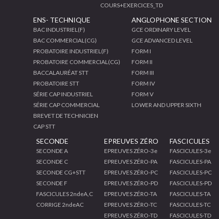
COURS+EXERCICES_TD
ENS- TECHNIQUE
ANGLOPHONE SECTION
BAC INDUSTRIEL(F)
GCE ORDINARY LEVEL
BAC COMMERCIAL(CG)
GCE ADVANCED LEVEL
PROBATOIRE INDUSTRIEL(F)
FORM I
PROBATOIRE COMMERCIAL(CG)
FORM II
BACCALAURÉAT STT
FORM III
PROBATOIRE STT
FORM IV
SÉRIE CAP INDUSTRIEL
FORM V
SÉRIE CAP COMMERCIAL
LOWER AND UPPER SIXTH
BREVET DE TECHNICIEN
CAP STT
SECONDE
EPREUVES ZÉRO
FASCICULES
SECONDE A
EPREUVES ZÉRO-3e
FASCICULES-3e
SECONDE C
EPREUVES ZÉRO-PA
FASCICULES-PA
SECONDE CG+STT
EPREUVES ZÉRO-PC
FASCICULES-PC
SECONDE F
EPREUVES ZÉRO-PD
FASCICULES-PD
FASCICULES 2ndeA,C
EPREUVES ZÉRO-TA
FASCICULES-TA
CORRIGE 2ndeAC
EPREUVES ZÉRO-TC
FASCICULES-TC
EPREUVES ZÉRO-TD
FASCICULES-TD