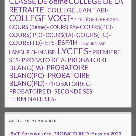
CLASSE DE 6ème
COLLEGE DE LA
RETRAITE-
COLLEGE JEAN TABI-
COLLEGE VOGT-
COLLÈGE LIBERMAN-
COURS(PC)-
COURS (3ème)-
COURS( PA)-
COURS(TC)-
COURS( PD)-
COURS(TA)-
ESF/IH-
COURS(TD)-
EPS-
LANGUE ARABE-
LYCEES-
PREMIERE
LANGUE CHINOISE-
PROBATOIRE
SES-
PROBATOIRE A-
PROBATOIRE
BLANC(PA)-
BLANC(PC)-
PROBATOIRE
BLANC(PD)-
PROBATOIRE C-
PROBATOIRE D-
SECONDE SES-
TERMINALE SES-
ARTICLES POPULAIRES
SVT-Épreuve zéro-PROBATOIRE D : Session 2020