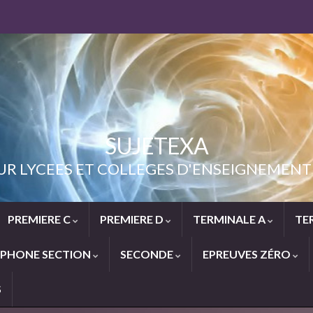
SUJETEXA
UR LYCEES ET COLLEGES D'ENSEIGNEME
PREMIERE C
PREMIERE D
TERMINALE A
TE
PHONE SECTION
SECONDE
EPREUVES ZÉRO
S