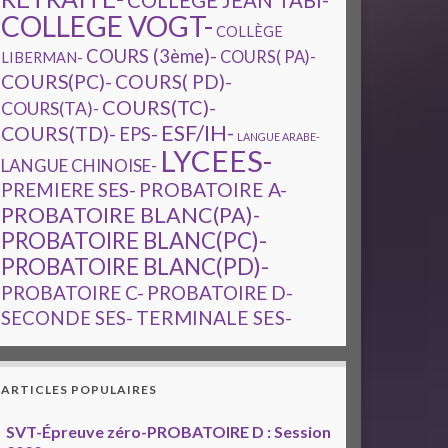
COLLEGE JEAN TABI-
COLLEGE VOGT-
COLLÈGE
COURS (3ème)-
COURS( PA)-
LIBERMAN-
COURS(PC)-
COURS( PD)-
COURS(TC)-
COURS(TA)-
ESF/IH-
COURS(TD)-
EPS-
LANGUE ARABE-
LYCEES-
LANGUE CHINOISE-
PREMIERE SES-
PROBATOIRE A-
PROBATOIRE BLANC(PA)-
PROBATOIRE BLANC(PC)-
PROBATOIRE BLANC(PD)-
PROBATOIRE C-
PROBATOIRE D-
TERMINALE SES-
SECONDE SES-
ARTICLES POPULAIRES
SVT-Épreuve zéro-PROBATOIRE D : Session