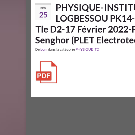
PHYSIQUE-INSTIT
FÉV
25
LOGBESSOU PK14-
Tle D2-17 Février 2022
Senghor (PLET Electrote
De
boni
dans la catégorie
PHYSIQUE_TD