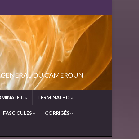
NT GENERAL DU CAMEROUN
RMINALE C
TERMINALE D
FASCICULES
CORRIGÉS