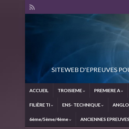
SITEWEB D'EPREUVES PO
ACCUEIL
TROISIEME
PREMIERE A
FILIÈRE TI
ENS- TECHNIQUE
ANGLO
6ème/5ème/4ème
ANCIENNES EPREUVE