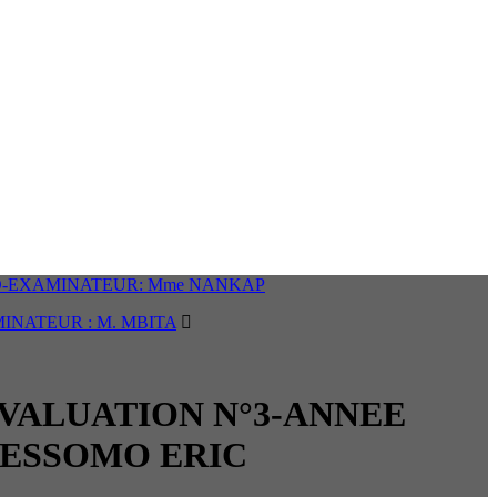
CD-EXAMINATEUR: Mme NANKAP
INATEUR : M. MBITA
VALUATION N°3-ANNEE
 BESSOMO ERIC