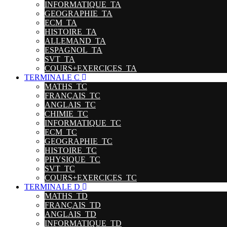
INFORMATIQUE_TA
GEOGRAPHIE_TA
ECM_TA
HISTOIRE_TA
ALLEMAND_TA
ESPAGNOL_TA
SVT_TA
COURS+EXERCICES_TA
TERMINALE C
MATHS_TC
FRANÇAIS_TC
ANGLAIS_TC
CHIMIE_TC
INFORMATIQUE_TC
ECM_TC
GEOGRAPHIE_TC
HISTOIRE_TC
PHYSIQUE_TC
SVT_TC
COURS+EXERCICES_TC
TERMINALE D
MATHS_TD
FRANÇAIS_TD
ANGLAIS_TD
INFORMATIQUE_TD