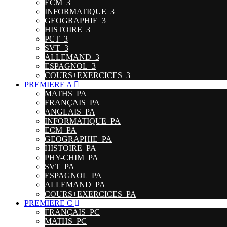
ECM_3
INFORMATIQUE_3
GEOGRAPHIE_3
HISTOIRE_3
PCT_3
SVT_3
ALLEMAND_3
ESPAGNOL_3
COURS+EXERCICES_3
PREMIERE A
MATHS_PA
FRANÇAIS_PA
ANGLAIS_PA
INFORMATIQUE_PA
ECM_PA
GEOGRAPHIE_PA
HISTOIRE_PA
PHY-CHIM_PA
SVT_PA
ESPAGNOL_PA
ALLEMAND_PA
COURS+EXERCICES_PA
PREMIERE C
FRANÇAIS_PC
MATHS_PC