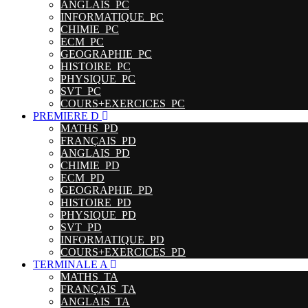
ANGLAIS_PC
INFORMATIQUE_PC
CHIMIE_PC
ECM_PC
GEOGRAPHIE_PC
HISTOIRE_PC
PHYSIQUE_PC
SVT_PC
COURS+EXERCICES_PC
PREMIERE D
MATHS_PD
FRANÇAIS_PD
ANGLAIS_PD
CHIMIE_PD
ECM_PD
GEOGRAPHIE_PD
HISTOIRE_PD
PHYSIQUE_PD
SVT_PD
INFORMATIQUE_PD
COURS+EXERCICES_PD
TERMINALE A
MATHS_TA
FRANÇAIS_TA
ANGLAIS_TA