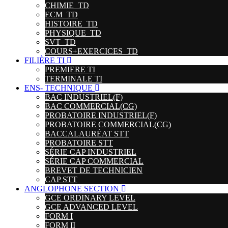
CHIMIE_TD
ECM_TD
HISTOIRE_TD
PHYSIQUE_TD
SVT_TD
COURS+EXERCICES_TD
FILIÈRE TI
PREMIERE TI
TERMINALE TI
ENS- TECHNIQUE
BAC INDUSTRIEL(F)
BAC COMMERCIAL(CG)
PROBATOIRE INDUSTRIEL(F)
PROBATOIRE COMMERCIAL(CG)
BACCALAURÉAT STT
PROBATOIRE STT
SÉRIE CAP INDUSTRIEL
SÉRIE CAP COMMERCIAL
BREVET DE TECHNICIEN
CAP STT
ANGLOPHONE SECTION
GCE ORDINARY LEVEL
GCE ADVANCED LEVEL
FORM I
FORM II