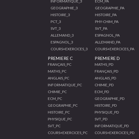
INFORMATIQUE_3
ECM_PA
GEOGRAPHIE_3
GEOGRAPHIE_PA
HISTOIRE_3
HISTOIRE_PA
PCT_3
PHY-CHIM_PA
SVT_3
SVT_PA
ALLEMAND_3
ESPAGNOL_PA
ESPAGNOL_3
ALLEMAND_PA
COURS+EXERCICES_3
COURS+EXERCICES_PA
PREMIERE C
PREMIERE D
FRANÇAIS_PC
MATHS_PD
MATHS_PC
FRANÇAIS_PD
ANGLAIS_PC
ANGLAIS_PD
INFORMATIQUE_PC
CHIMIE_PD
CHIMIE_PC
ECM_PD
ECM_PC
GEOGRAPHIE_PD
GEOGRAPHIE_PC
HISTOIRE_PD
HISTOIRE_PC
PHYSIQUE_PD
PHYSIQUE_PC
SVT_PD
SVT_PC
INFORMATIQUE_PD
COURS+EXERCICES_PC
COURS+EXERCICES_PD