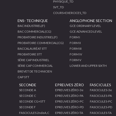
PHYSIQUE_TD
SVT_TD
COURS+EXERCICES_TD
ENS- TECHNIQUE
ANGLOPHONE SECTION
BAC INDUSTRIEL(F)
GCE ORDINARY LEVEL
BAC COMMERCIAL(CG)
GCE ADVANCED LEVEL
PROBATOIRE INDUSTRIEL(F)
FORM I
PROBATOIRE COMMERCIAL(CG)
FORM II
BACCALAURÉAT STT
FORM III
PROBATOIRE STT
FORM IV
SÉRIE CAP INDUSTRIEL
FORM V
SÉRIE CAP COMMERCIAL
LOWER AND UPPER SIXTH
BREVET DE TECHNICIEN
CAP STT
SECONDE
EPREUVES ZÉRO
FASCICULES
SECONDE A
EPREUVES ZÉRO-3e
FASCICULES-3e
SECONDE C
EPREUVES ZÉRO-PA
FASCICULES-PA
SECONDE CG+STT
EPREUVES ZÉRO-PC
FASCICULES-PC
SECONDE F
EPREUVES ZÉRO-PD
FASCICULES-PD
FASCICULES 2ndeA,C
EPREUVES ZÉRO-TA
FASCICULES-TA