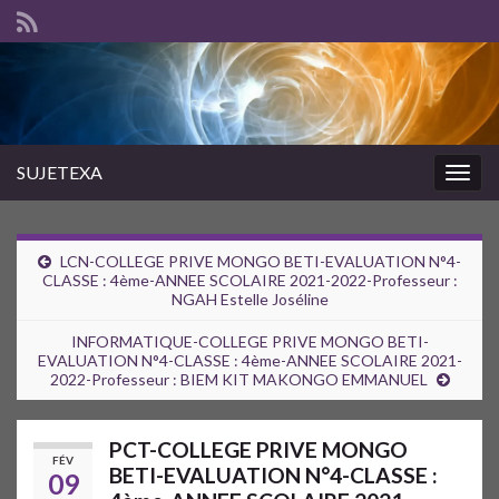
SUJETEXA
Togg
navig
LCN-COLLEGE PRIVE MONGO BETI-EVALUATION N°4-
CLASSE : 4ème-ANNEE SCOLAIRE 2021-2022-Professeur :
NGAH Estelle Joséline
INFORMATIQUE-COLLEGE PRIVE MONGO BETI-
EVALUATION N°4-CLASSE : 4ème-ANNEE SCOLAIRE 2021-
2022-Professeur : BIEM KIT MAKONGO EMMANUEL
PCT-COLLEGE PRIVE MONGO
FÉV
BETI-EVALUATION N°4-CLASSE :
09