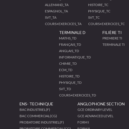
ALLEMAND_TA
HISTOIRE_TC
ESPAGNOL_TA
PHYSIQUE_TC
SVT_TA
SVT_TC
COURS+EXERCICES_TA
COURS+EXERCICES_TC
TERMINALE D
FILIÈRE TI
MATHS_TD
PREMIERE TI
FRANÇAIS_TD
TERMINALE TI
ANGLAIS_TD
INFORMATIQUE_TD
CHIMIE_TD
ECM_TD
HISTOIRE_TD
PHYSIQUE_TD
SVT_TD
COURS+EXERCICES_TD
ENS- TECHNIQUE
ANGLOPHONE SECTION
BAC INDUSTRIEL(F)
GCE ORDINARY LEVEL
BAC COMMERCIAL(CG)
GCE ADVANCED LEVEL
PROBATOIRE INDUSTRIEL(F)
FORM I
PROBATOIRE COMMERCIAL(CG)
FORM II