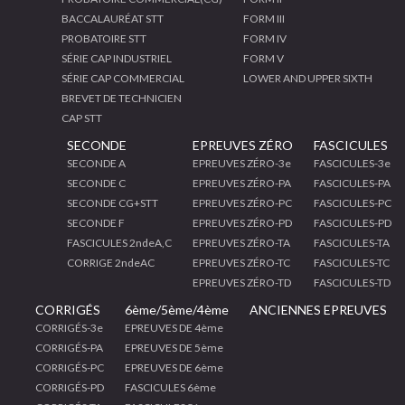
BACCALAURÉAT STT
FORM III
PROBATOIRE STT
FORM IV
SÉRIE CAP INDUSTRIEL
FORM V
SÉRIE CAP COMMERCIAL
LOWER AND UPPER SIXTH
BREVET DE TECHNICIEN
CAP STT
SECONDE
EPREUVES ZÉRO
FASCICULES
SECONDE A
EPREUVES ZÉRO-3e
FASCICULES-3e
SECONDE C
EPREUVES ZÉRO-PA
FASCICULES-PA
SECONDE CG+STT
EPREUVES ZÉRO-PC
FASCICULES-PC
SECONDE F
EPREUVES ZÉRO-PD
FASCICULES-PD
FASCICULES 2ndeA,C
EPREUVES ZÉRO-TA
FASCICULES-TA
CORRIGE 2ndeAC
EPREUVES ZÉRO-TC
FASCICULES-TC
EPREUVES ZÉRO-TD
FASCICULES-TD
CORRIGÉS
6ème/5ème/4ème
ANCIENNES EPREUVES
CORRIGÉS-3e
EPREUVES DE 4ème
CORRIGÉS-PA
EPREUVES DE 5ème
CORRIGÉS-PC
EPREUVES DE 6ème
CORRIGÉS-PD
FASCICULES 6ème