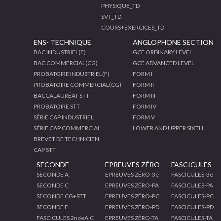
PHYSIQUE_TD
SVT_TD
COURS+EXERCICES_TD
ENS- TECHNIQUE
ANGLOPHONE SECTION
BAC INDUSTRIEL(F)
GCE ORDINARY LEVEL
BAC COMMERCIAL(CG)
GCE ADVANCED LEVEL
PROBATOIRE INDUSTRIEL(F)
FORM I
PROBATOIRE COMMERCIAL(CG)
FORM II
BACCALAURÉAT STT
FORM III
PROBATOIRE STT
FORM IV
SÉRIE CAP INDUSTRIEL
FORM V
SÉRIE CAP COMMERCIAL
LOWER AND UPPER SIXTH
BREVET DE TECHNICIEN
CAP STT
SECONDE
EPREUVES ZÉRO
FASCICULES
SECONDE A
EPREUVES ZÉRO-3e
FASCICULES-3e
SECONDE C
EPREUVES ZÉRO-PA
FASCICULES-PA
SECONDE CG+STT
EPREUVES ZÉRO-PC
FASCICULES-PC
SECONDE F
EPREUVES ZÉRO-PD
FASCICULES-PD
FASCICULES 2ndeA,C
EPREUVES ZÉRO-TA
FASCICULES-TA