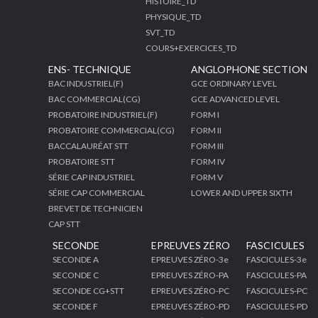
HISTOIRE_TD
PHYSIQUE_TD
SVT_TD
COURS+EXERCICES_TD
ENS- TECHNIQUE
ANGLOPHONE SECTION
BAC INDUSTRIEL(F)
GCE ORDINARY LEVEL
BAC COMMERCIAL(CG)
GCE ADVANCED LEVEL
PROBATOIRE INDUSTRIEL(F)
FORM I
PROBATOIRE COMMERCIAL(CG)
FORM II
BACCALAURÉAT STT
FORM III
PROBATOIRE STT
FORM IV
SÉRIE CAP INDUSTRIEL
FORM V
SÉRIE CAP COMMERCIAL
LOWER AND UPPER SIXTH
BREVET DE TECHNICIEN
CAP STT
SECONDE
EPREUVES ZÉRO
FASCICULES
SECONDE A
EPREUVES ZÉRO-3e
FASCICULES-3e
SECONDE C
EPREUVES ZÉRO-PA
FASCICULES-PA
SECONDE CG+STT
EPREUVES ZÉRO-PC
FASCICULES-PC
SECONDE F
EPREUVES ZÉRO-PD
FASCICULES-PD