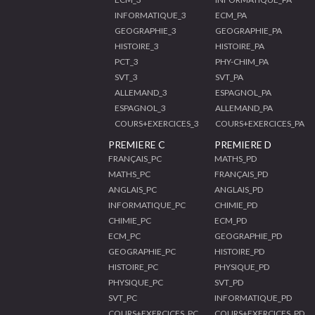
INFORMATIQUE_3
ECM_PA
GEOGRAPHIE_3
GEOGRAPHIE_PA
HISTOIRE_3
HISTOIRE_PA
PCT_3
PHY-CHIM_PA
SVT_3
SVT_PA
ALLEMAND_3
ESPAGNOL_PA
ESPAGNOL_3
ALLEMAND_PA
COURS+EXERCICES_3
COURS+EXERCICES_PA
PREMIERE C
PREMIERE D
FRANÇAIS_PC
MATHS_PD
MATHS_PC
FRANÇAIS_PD
ANGLAIS_PC
ANGLAIS_PD
INFORMATIQUE_PC
CHIMIE_PD
CHIMIE_PC
ECM_PD
ECM_PC
GEOGRAPHIE_PD
GEOGRAPHIE_PC
HISTOIRE_PD
HISTOIRE_PC
PHYSIQUE_PD
PHYSIQUE_PC
SVT_PD
SVT_PC
INFORMATIQUE_PD
COURS+EXERCICES_PC
COURS+EXERCICES_PD