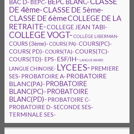
CLASSE
BEPC BLANC-
BAC D-
BEPC-
DE 4ème-
CLASSE DE 5ème-
CLASSE DE 6ème
COLLEGE DE LA
RETRAITE-
COLLEGE JEAN TABI-
COLLEGE VOGT-
COLLÈGE LIBERMAN-
COURS(PC)-
COURS (3ème)-
COURS( PA)-
COURS(TC)-
COURS( PD)-
COURS(TA)-
ESF/IH-
COURS(TD)-
EPS-
LANGUE ARABE-
LYCEES-
PREMIERE
LANGUE CHINOISE-
PROBATOIRE
SES-
PROBATOIRE A-
PROBATOIRE
BLANC(PA)-
BLANC(PC)-
PROBATOIRE
BLANC(PD)-
PROBATOIRE C-
PROBATOIRE D-
SECONDE SES-
TERMINALE SES-