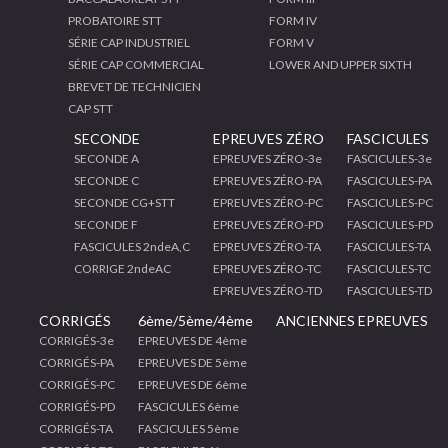
PROBATOIRE STT
FORM IV
SÉRIE CAP INDUSTRIEL
FORM V
SÉRIE CAP COMMERCIAL
LOWER AND UPPER SIXTH
BREVET DE TECHNICIEN
CAP STT
SECONDE
EPREUVES ZÉRO
FASCICULES
SECONDE A
EPREUVES ZÉRO-3e
FASCICULES-3e
SECONDE C
EPREUVES ZÉRO-PA
FASCICULES-PA
SECONDE CG+STT
EPREUVES ZÉRO-PC
FASCICULES-PC
SECONDE F
EPREUVES ZÉRO-PD
FASCICULES-PD
FASCICULES 2ndeA,C
EPREUVES ZÉRO-TA
FASCICULES-TA
CORRIGE 2ndeAC
EPREUVES ZÉRO-TC
FASCICULES-TC
EPREUVES ZÉRO-TD
FASCICULES-TD
CORRIGÉS
6ème/5ème/4ème
ANCIENNES EPREUVES
CORRIGÉS-3e
EPREUVES DE 4ème
CORRIGÉS-PA
EPREUVES DE 5ème
CORRIGÉS-PC
EPREUVES DE 6ème
CORRIGÉS-PD
FASCICULES 6ème
CORRIGÉS-TA
FASCICULES 5ème