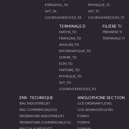
ESPAGNOL_TA
PHYSIQUE_TC
SVT_TA
SVT_TC
COURS+EXERCICES_TA
COURS+EXERCICES_TC
TERMINALE D
FILIÈRE TI
MATHS_TD
PREMIERE TI
FRANÇAIS_TD
TERMINALE TI
ANGLAIS_TD
INFORMATIQUE_TD
CHIMIE_TD
ECM_TD
HISTOIRE_TD
PHYSIQUE_TD
SVT_TD
COURS+EXERCICES_TD
ENS- TECHNIQUE
ANGLOPHONE SECTION
BAC INDUSTRIEL(F)
GCE ORDINARY LEVEL
BAC COMMERCIAL(CG)
GCE ADVANCED LEVEL
PROBATOIRE INDUSTRIEL(F)
FORM I
PROBATOIRE COMMERCIAL(CG)
FORM II
BACCALAURÉAT STT
FORM III