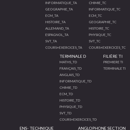
INFORMATIQUE_TA
CHIMIE_TC
GEOGRAPHIE_TA
INFORMATIQUE_TC
ECM_TA
ECM_TC
HISTOIRE_TA
GEOGRAPHIE_TC
ALLEMAND_TA
HISTOIRE_TC
ESPAGNOL_TA
PHYSIQUE_TC
SVT_TA
SVT_TC
COURS+EXERCICES_TA
COURS+EXERCICES_TC
TERMINALE D
FILIÈRE TI
MATHS_TD
PREMIERE TI
FRANÇAIS_TD
TERMINALE TI
ANGLAIS_TD
INFORMATIQUE_TD
CHIMIE_TD
ECM_TD
HISTOIRE_TD
PHYSIQUE_TD
SVT_TD
COURS+EXERCICES_TD
ENS- TECHNIQUE
ANGLOPHONE SECTION