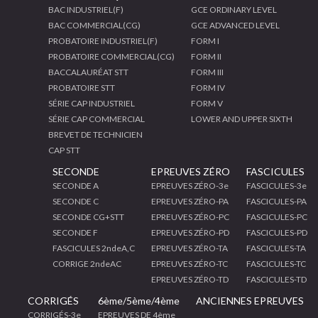
BAC INDUSTRIEL(F)
GCE ORDINARY LEVEL
BAC COMMERCIAL(CG)
GCE ADVANCED LEVEL
PROBATOIRE INDUSTRIEL(F)
FORM I
PROBATOIRE COMMERCIAL(CG)
FORM II
BACCALAURÉAT STT
FORM III
PROBATOIRE STT
FORM IV
SÉRIE CAP INDUSTRIEL
FORM V
SÉRIE CAP COMMERCIAL
LOWER AND UPPER SIXTH
BREVET DE TECHNICIEN
CAP STT
SECONDE
EPREUVES ZÉRO
FASCICULES
SECONDE A
EPREUVES ZÉRO-3e
FASCICULES-3e
SECONDE C
EPREUVES ZÉRO-PA
FASCICULES-PA
SECONDE CG+STT
EPREUVES ZÉRO-PC
FASCICULES-PC
SECONDE F
EPREUVES ZÉRO-PD
FASCICULES-PD
FASCICULES 2ndeA,C
EPREUVES ZÉRO-TA
FASCICULES-TA
CORRIGE 2ndeAC
EPREUVES ZÉRO-TC
FASCICULES-TC
EPREUVES ZÉRO-TD
FASCICULES-TD
CORRIGÉS
6ème/5ème/4ème
ANCIENNES EPREUVES
CORRIGÉS-3e
EPREUVES DE 4ème