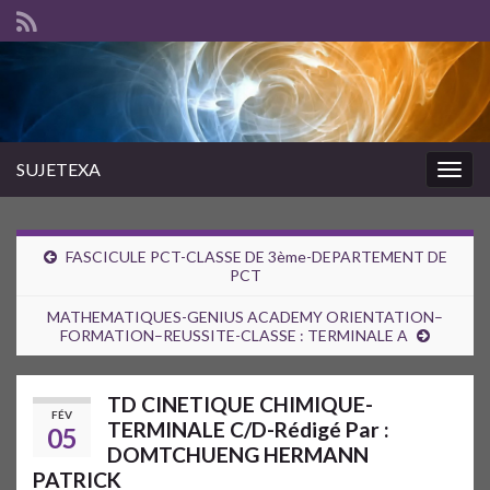
SUJETEXA
Togg
navig
FASCICULE PCT-CLASSE DE 3ème-DEPARTEMENT DE
PCT
MATHEMATIQUES-GENIUS ACADEMY ORIENTATION–
FORMATION–REUSSITE-CLASSE : TERMINALE A
TD CINETIQUE CHIMIQUE-
FÉV
TERMINALE C/D-Rédigé Par :
05
DOMTCHUENG HERMANN
PATRICK