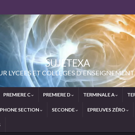
SUJETEXA
UR LYCEES ET COLLEGES D'ENSEIGNEME
PREMIERE C
PREMIERE D
TERMINALE A
TE
PHONE SECTION
SECONDE
EPREUVES ZÉRO
S