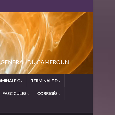
NT GENERAL DU CAMEROUN
RMINALE C
TERMINALE D
FASCICULES
CORRIGÉS