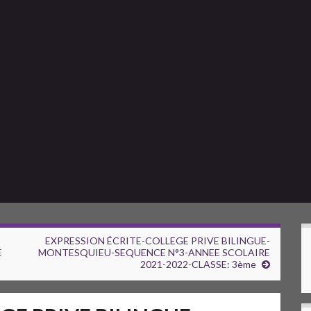
EXPRESSION ÉCRITE-COLLEGE PRIVE BILINGUE-
E
MONTESQUIEU-SEQUENCE N°3-ANNEE SCOLAIRE
2021-2022-CLASSE: 3ème