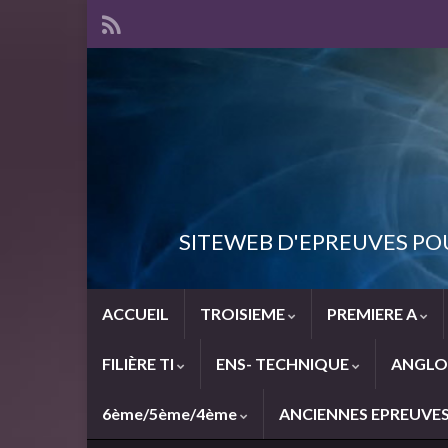
SITEWEB D'EPREUVES PO
ACCUEIL
TROISIEME
PREMIERE A
FILIÈRE TI
ENS- TECHNIQUE
ANGLO
6ème/5ème/4ème
ANCIENNES EPREUVE