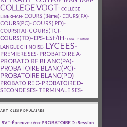
COLLEGE JEAN TABI-
COLLEGE VOGT-
COLLÈGE
COURS (3ème)-
COURS( PA)-
LIBERMAN-
COURS(PC)-
COURS( PD)-
COURS(TC)-
COURS(TA)-
ESF/IH-
COURS(TD)-
EPS-
LANGUE ARABE-
LYCEES-
LANGUE CHINOISE-
PREMIERE SES-
PROBATOIRE A-
PROBATOIRE BLANC(PA)-
PROBATOIRE BLANC(PC)-
PROBATOIRE BLANC(PD)-
PROBATOIRE C-
PROBATOIRE D-
TERMINALE SES-
SECONDE SES-
ARTICLES POPULAIRES
SVT-Épreuve zéro-PROBATOIRE D : Session