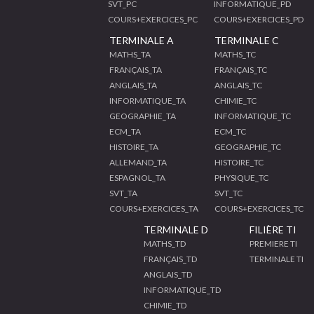
SVT_PC
INFORMATIQUE_PD
COURS+EXERCICES_PC
COURS+EXERCICES_PD
TERMINALE A
TERMINALE C
MATHS_TA
MATHS_TC
FRANÇAIS_TA
FRANÇAIS_TC
ANGLAIS_TA
ANGLAIS_TC
INFORMATIQUE_TA
CHIMIE_TC
GEOGRAPHIE_TA
INFORMATIQUE_TC
ECM_TA
ECM_TC
HISTOIRE_TA
GEOGRAPHIE_TC
ALLEMAND_TA
HISTOIRE_TC
ESPAGNOL_TA
PHYSIQUE_TC
SVT_TA
SVT_TC
COURS+EXERCICES_TA
COURS+EXERCICES_TC
TERMINALE D
FILIÈRE TI
MATHS_TD
PREMIERE TI
FRANÇAIS_TD
TERMINALE TI
ANGLAIS_TD
INFORMATIQUE_TD
CHIMIE_TD