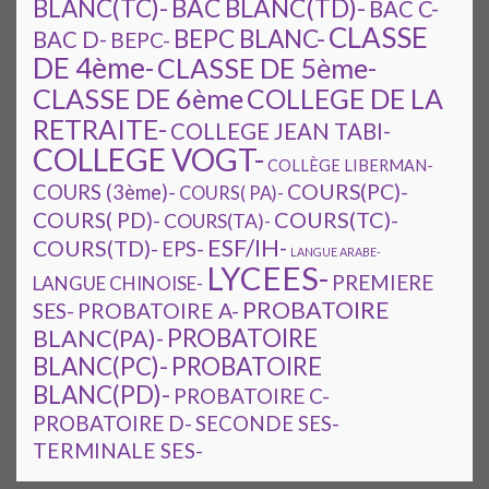
BAC BLANC(TD)-
BLANC(TC)-
BAC C-
CLASSE
BEPC BLANC-
BAC D-
BEPC-
DE 4ème-
CLASSE DE 5ème-
CLASSE DE 6ème
COLLEGE DE LA
RETRAITE-
COLLEGE JEAN TABI-
COLLEGE VOGT-
COLLÈGE LIBERMAN-
COURS(PC)-
COURS (3ème)-
COURS( PA)-
COURS(TC)-
COURS( PD)-
COURS(TA)-
ESF/IH-
COURS(TD)-
EPS-
LANGUE ARABE-
LYCEES-
PREMIERE
LANGUE CHINOISE-
PROBATOIRE
SES-
PROBATOIRE A-
PROBATOIRE
BLANC(PA)-
BLANC(PC)-
PROBATOIRE
BLANC(PD)-
PROBATOIRE C-
PROBATOIRE D-
SECONDE SES-
TERMINALE SES-