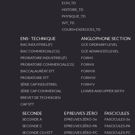
ECM_TD
HISTOIRE_TD
PHYSIQUE_TD
SVT_TD
COURS+EXERCICES_TD
ENS- TECHNIQUE
ANGLOPHONE SECTION
BAC INDUSTRIEL(F)
GCE ORDINARY LEVEL
BAC COMMERCIAL(CG)
GCE ADVANCED LEVEL
PROBATOIRE INDUSTRIEL(F)
FORM I
PROBATOIRE COMMERCIAL(CG)
FORM II
BACCALAURÉAT STT
FORM III
PROBATOIRE STT
FORM IV
SÉRIE CAP INDUSTRIEL
FORM V
SÉRIE CAP COMMERCIAL
LOWER AND UPPER SIXTH
BREVET DE TECHNICIEN
CAP STT
SECONDE
EPREUVES ZÉRO
FASCICULES
SECONDE A
EPREUVES ZÉRO-3e
FASCICULES-3e
SECONDE C
EPREUVES ZÉRO-PA
FASCICULES-PA
SECONDE CG+STT
EPREUVES ZÉRO-PC
FASCICULES-PC