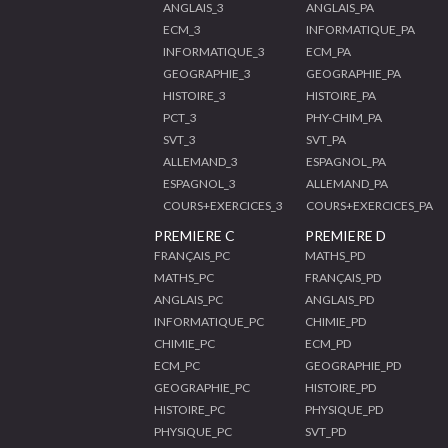
ANGLAIS_3
ANGLAIS_PA
ECM_3
INFORMATIQUE_PA
INFORMATIQUE_3
ECM_PA
GEOGRAPHIE_3
GEOGRAPHIE_PA
HISTOIRE_3
HISTOIRE_PA
PCT_3
PHY-CHIM_PA
SVT_3
SVT_PA
ALLEMAND_3
ESPAGNOL_PA
ESPAGNOL_3
ALLEMAND_PA
COURS+EXERCICES_3
COURS+EXERCICES_PA
PREMIERE C
PREMIERE D
FRANÇAIS_PC
MATHS_PD
MATHS_PC
FRANÇAIS_PD
ANGLAIS_PC
ANGLAIS_PD
INFORMATIQUE_PC
CHIMIE_PD
CHIMIE_PC
ECM_PD
ECM_PC
GEOGRAPHIE_PD
GEOGRAPHIE_PC
HISTOIRE_PD
HISTOIRE_PC
PHYSIQUE_PD
PHYSIQUE_PC
SVT_PD