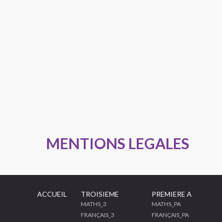
MENTIONS LEGALES
ACCUEIL
TROISIEME
PREMIERE A
MATHS_3
MATHS_PA
FRANÇAIS_3
FRANÇAIS_PA