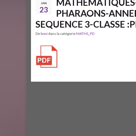
MATHEMATIQUES-C
JAN
23
PHARAONS-ANNEE 
SEQUENCE 3-CLASSE :
De
boni
dans la catégorie
MATHS_PD