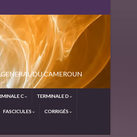
NT GENERAL DU CAMEROUN
RMINALE C
TERMINALE D
FASCICULES
CORRIGÉS