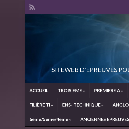
SITEWEB D'EPREUVES PO
ACCUEIL
TROISIEME
PREMIERE A
FILIÈRE TI
ENS- TECHNIQUE
ANGLO
6ème/5ème/4ème
ANCIENNES EPREUVE