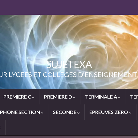
SUJETEXA
UR LYCEES ET COLLEGES D'ENSEIGNEME
PREMIERE C
PREMIERE D
TERMINALE A
TE
PHONE SECTION
SECONDE
EPREUVES ZÉRO
S