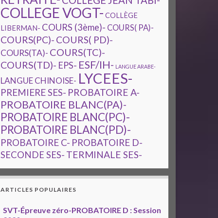
COLLEGE JEAN TABI-
COLLEGE VOGT-
COLLÈGE
COURS (3ème)-
COURS( PA)-
LIBERMAN-
COURS(PC)-
COURS( PD)-
COURS(TC)-
COURS(TA)-
ESF/IH-
COURS(TD)-
EPS-
LANGUE ARABE-
LYCEES-
LANGUE CHINOISE-
PREMIERE SES-
PROBATOIRE A-
PROBATOIRE BLANC(PA)-
PROBATOIRE BLANC(PC)-
PROBATOIRE BLANC(PD)-
PROBATOIRE C-
PROBATOIRE D-
TERMINALE SES-
SECONDE SES-
ARTICLES POPULAIRES
SVT-Épreuve zéro-PROBATOIRE D : Session