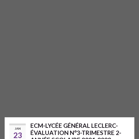
ECM-LYCÉE GÉNÉRAL LECLERC-
JAN
ÉVALUATION N°3-TRIMESTRE 2-
23