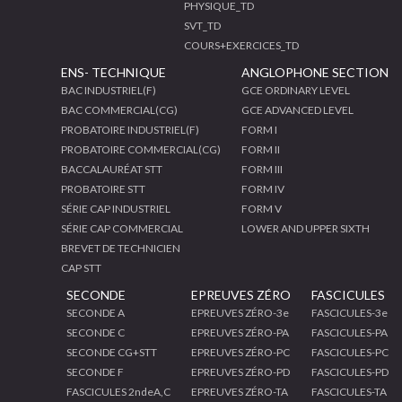
PHYSIQUE_TD
SVT_TD
COURS+EXERCICES_TD
ENS- TECHNIQUE
ANGLOPHONE SECTION
BAC INDUSTRIEL(F)
GCE ORDINARY LEVEL
BAC COMMERCIAL(CG)
GCE ADVANCED LEVEL
PROBATOIRE INDUSTRIEL(F)
FORM I
PROBATOIRE COMMERCIAL(CG)
FORM II
BACCALAURÉAT STT
FORM III
PROBATOIRE STT
FORM IV
SÉRIE CAP INDUSTRIEL
FORM V
SÉRIE CAP COMMERCIAL
LOWER AND UPPER SIXTH
BREVET DE TECHNICIEN
CAP STT
SECONDE
EPREUVES ZÉRO
FASCICULES
SECONDE A
EPREUVES ZÉRO-3e
FASCICULES-3e
SECONDE C
EPREUVES ZÉRO-PA
FASCICULES-PA
SECONDE CG+STT
EPREUVES ZÉRO-PC
FASCICULES-PC
SECONDE F
EPREUVES ZÉRO-PD
FASCICULES-PD
FASCICULES 2ndeA,C
EPREUVES ZÉRO-TA
FASCICULES-TA