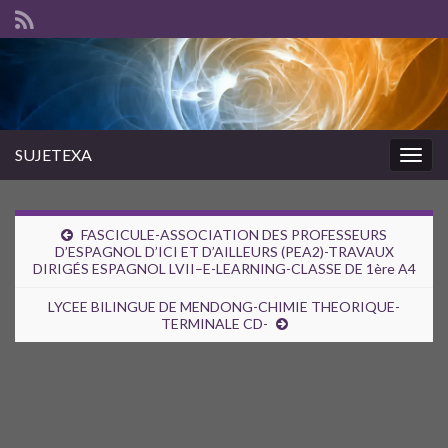
SUJETEXA
Togg
navig
FASCICULE-ASSOCIATION DES PROFESSEURS
D’ESPAGNOL D’ICI ET D’AILLEURS (PEA2)-TRAVAUX
DIRIGÉS ESPAGNOL LVII–E-LEARNING-CLASSE DE 1ère A4
LYCEE BILINGUE DE MENDONG-CHIMIE THEORIQUE-
TERMINALE CD-