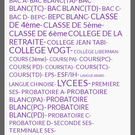
BAC
BAC A-
BAC BLANC(TA)-
BAC BLANC(TD)-
BLANC(TC)-
BAC C-
CLASSE
BEPC BLANC-
BAC D-
BEPC-
DE 4ème-
CLASSE DE 5ème-
CLASSE DE 6ème
COLLEGE DE LA
RETRAITE-
COLLEGE JEAN TABI-
COLLEGE VOGT-
COLLÈGE LIBERMAN-
COURS(PC)-
COURS (3ème)-
COURS( PA)-
COURS(TC)-
COURS( PD)-
COURS(TA)-
ESF/IH-
COURS(TD)-
EPS-
LANGUE ARABE-
LYCEES-
PREMIERE
LANGUE CHINOISE-
PROBATOIRE
SES-
PROBATOIRE A-
PROBATOIRE
BLANC(PA)-
BLANC(PC)-
PROBATOIRE
BLANC(PD)-
PROBATOIRE C-
PROBATOIRE D-
SECONDE SES-
TERMINALE SES-