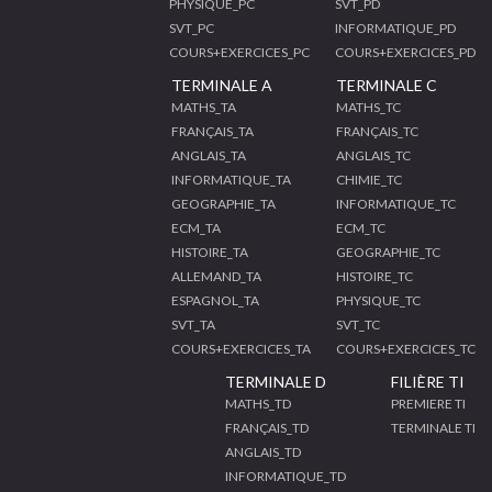
PHYSIQUE_PC
SVT_PD
SVT_PC
INFORMATIQUE_PD
COURS+EXERCICES_PC
COURS+EXERCICES_PD
TERMINALE A
TERMINALE C
MATHS_TA
MATHS_TC
FRANÇAIS_TA
FRANÇAIS_TC
ANGLAIS_TA
ANGLAIS_TC
INFORMATIQUE_TA
CHIMIE_TC
GEOGRAPHIE_TA
INFORMATIQUE_TC
ECM_TA
ECM_TC
HISTOIRE_TA
GEOGRAPHIE_TC
ALLEMAND_TA
HISTOIRE_TC
ESPAGNOL_TA
PHYSIQUE_TC
SVT_TA
SVT_TC
COURS+EXERCICES_TA
COURS+EXERCICES_TC
TERMINALE D
FILIÈRE TI
MATHS_TD
PREMIERE TI
FRANÇAIS_TD
TERMINALE TI
ANGLAIS_TD
INFORMATIQUE_TD