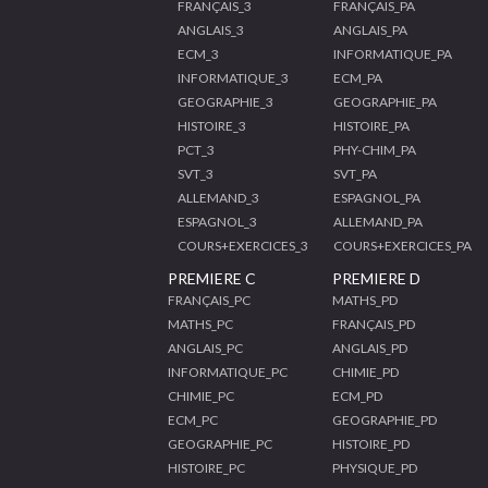
FRANÇAIS_3
FRANÇAIS_PA
ANGLAIS_3
ANGLAIS_PA
ECM_3
INFORMATIQUE_PA
INFORMATIQUE_3
ECM_PA
GEOGRAPHIE_3
GEOGRAPHIE_PA
HISTOIRE_3
HISTOIRE_PA
PCT_3
PHY-CHIM_PA
SVT_3
SVT_PA
ALLEMAND_3
ESPAGNOL_PA
ESPAGNOL_3
ALLEMAND_PA
COURS+EXERCICES_3
COURS+EXERCICES_PA
PREMIERE C
PREMIERE D
FRANÇAIS_PC
MATHS_PD
MATHS_PC
FRANÇAIS_PD
ANGLAIS_PC
ANGLAIS_PD
INFORMATIQUE_PC
CHIMIE_PD
CHIMIE_PC
ECM_PD
ECM_PC
GEOGRAPHIE_PD
GEOGRAPHIE_PC
HISTOIRE_PD
HISTOIRE_PC
PHYSIQUE_PD