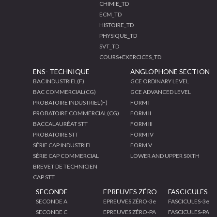
CHIMIE_TD
ECM_TD
HISTOIRE_TD
PHYSIQUE_TD
SVT_TD
COURS+EXERCICES_TD
ENS- TECHNIQUE
ANGLOPHONE SECTION
BAC INDUSTRIEL(F)
GCE ORDINARY LEVEL
BAC COMMERCIAL(CG)
GCE ADVANCED LEVEL
PROBATOIRE INDUSTRIEL(F)
FORM I
PROBATOIRE COMMERCIAL(CG)
FORM II
BACCALAURÉAT STT
FORM III
PROBATOIRE STT
FORM IV
SÉRIE CAP INDUSTRIEL
FORM V
SÉRIE CAP COMMERCIAL
LOWER AND UPPER SIXTH
BREVET DE TECHNICIEN
CAP STT
SECONDE
EPREUVES ZÉRO
FASCICULES
SECONDE A
EPREUVES ZÉRO-3e
FASCICULES-3e
SECONDE C
EPREUVES ZÉRO-PA
FASCICULES-PA