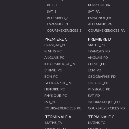
PCT_3
PHY-CHIM_PA
SVT_3
SVT_PA
ALLEMAND_3
ESPAGNOL_PA
ESPAGNOL_3
ALLEMAND_PA
COURS+EXERCICES_3
COURS+EXERCICES_PA
PREMIERE C
PREMIERE D
FRANÇAIS_PC
MATHS_PD
MATHS_PC
FRANÇAIS_PD
ANGLAIS_PC
ANGLAIS_PD
INFORMATIQUE_PC
CHIMIE_PD
CHIMIE_PC
ECM_PD
ECM_PC
GEOGRAPHIE_PD
GEOGRAPHIE_PC
HISTOIRE_PD
HISTOIRE_PC
PHYSIQUE_PD
PHYSIQUE_PC
SVT_PD
SVT_PC
INFORMATIQUE_PD
COURS+EXERCICES_PC
COURS+EXERCICES_PD
TERMINALE A
TERMINALE C
MATHS_TA
MATHS_TC
FRANÇAIS_TA
FRANÇAIS_TC