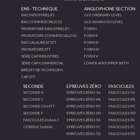
ENS- TECHNIQUE
ANGLOPHONE SECTION
BAC INDUSTRIEL(F)
GCE ORDINARY LEVEL
BAC COMMERCIAL(CG)
GCE ADVANCED LEVEL
PROBATOIRE INDUSTRIEL(F)
FORM I
PROBATOIRE COMMERCIAL(CG)
FORM II
BACCALAURÉAT STT
FORM III
PROBATOIRE STT
FORM IV
SÉRIE CAP INDUSTRIEL
FORM V
SÉRIE CAP COMMERCIAL
LOWER AND UPPER SIXTH
BREVET DE TECHNICIEN
CAP STT
SECONDE
EPREUVES ZÉRO
FASCICULES
SECONDE A
EPREUVES ZÉRO-3e
FASCICULES-3e
SECONDE C
EPREUVES ZÉRO-PA
FASCICULES-PA
SECONDE CG+STT
EPREUVES ZÉRO-PC
FASCICULES-PC
SECONDE F
EPREUVES ZÉRO-PD
FASCICULES-PD
FASCICULES 2ndeA,C
EPREUVES ZÉRO-TA
FASCICULES-TA
CORRIGE 2ndeAC
EPREUVES ZÉRO-TC
FASCICULES-TC
EPREUVES ZÉRO-TD
FASCICULES-TD