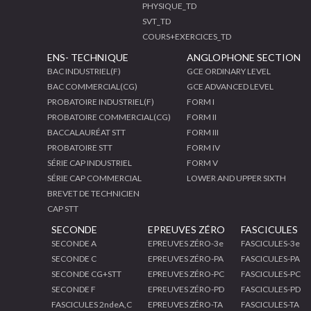
PHYSIQUE_TD
SVT_TD
COURS+EXERCICES_TD
ENS- TECHNIQUE
ANGLOPHONE SECTION
BAC INDUSTRIEL(F)
GCE ORDINARY LEVEL
BAC COMMERCIAL(CG)
GCE ADVANCED LEVEL
PROBATOIRE INDUSTRIEL(F)
FORM I
PROBATOIRE COMMERCIAL(CG)
FORM II
BACCALAURÉAT STT
FORM III
PROBATOIRE STT
FORM IV
SÉRIE CAP INDUSTRIEL
FORM V
SÉRIE CAP COMMERCIAL
LOWER AND UPPER SIXTH
BREVET DE TECHNICIEN
CAP STT
SECONDE
EPREUVES ZÉRO
FASCICULES
SECONDE A
EPREUVES ZÉRO-3e
FASCICULES-3e
SECONDE C
EPREUVES ZÉRO-PA
FASCICULES-PA
SECONDE CG+STT
EPREUVES ZÉRO-PC
FASCICULES-PC
SECONDE F
EPREUVES ZÉRO-PD
FASCICULES-PD
FASCICULES 2ndeA,C
EPREUVES ZÉRO-TA
FASCICULES-TA