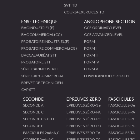
SVT_TD
COURS+EXERCICES_TD
ENS- TECHNIQUE
ANGLOPHONE SECTION
BAC INDUSTRIEL(F)
GCE ORDINARY LEVEL
BAC COMMERCIAL(CG)
GCE ADVANCED LEVEL
PROBATOIRE INDUSTRIEL(F)
FORM I
PROBATOIRE COMMERCIAL(CG)
FORM II
BACCALAURÉAT STT
FORM III
PROBATOIRE STT
FORM IV
SÉRIE CAP INDUSTRIEL
FORM V
SÉRIE CAP COMMERCIAL
LOWER AND UPPER SIXTH
BREVET DE TECHNICIEN
CAP STT
SECONDE
EPREUVES ZÉRO
FASCICULES
SECONDE A
EPREUVES ZÉRO-3e
FASCICULES-3e
SECONDE C
EPREUVES ZÉRO-PA
FASCICULES-PA
SECONDE CG+STT
EPREUVES ZÉRO-PC
FASCICULES-PC
SECONDE F
EPREUVES ZÉRO-PD
FASCICULES-PD
FASCICULES 2ndeA,C
EPREUVES ZÉRO-TA
FASCICULES-TA
CORRIGE 2ndeAC
EPREUVES ZÉRO-TC
FASCICULES-TC