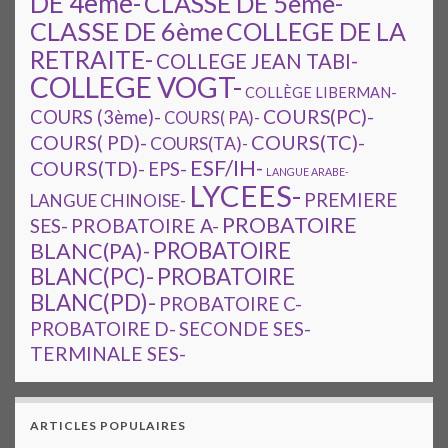
DE 4ème-
CLASSE DE 5ème-
CLASSE DE 6ème
COLLEGE DE LA
RETRAITE-
COLLEGE JEAN TABI-
COLLEGE VOGT-
COLLÈGE LIBERMAN-
COURS(PC)-
COURS (3ème)-
COURS( PA)-
COURS(TC)-
COURS( PD)-
COURS(TA)-
ESF/IH-
COURS(TD)-
EPS-
LANGUE ARABE-
LYCEES-
PREMIERE
LANGUE CHINOISE-
PROBATOIRE
SES-
PROBATOIRE A-
PROBATOIRE
BLANC(PA)-
BLANC(PC)-
PROBATOIRE
BLANC(PD)-
PROBATOIRE C-
PROBATOIRE D-
SECONDE SES-
TERMINALE SES-
ARTICLES POPULAIRES