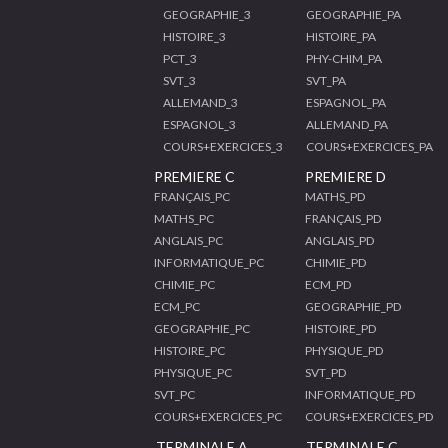
GEOGRAPHIE_3
GEOGRAPHIE_PA
HISTOIRE_3
HISTOIRE_PA
PCT_3
PHY-CHIM_PA
SVT_3
SVT_PA
ALLEMAND_3
ESPAGNOL_PA
ESPAGNOL_3
ALLEMAND_PA
COURS+EXERCICES_3
COURS+EXERCICES_PA
PREMIERE C
PREMIERE D
FRANÇAIS_PC
MATHS_PD
MATHS_PC
FRANÇAIS_PD
ANGLAIS_PC
ANGLAIS_PD
INFORMATIQUE_PC
CHIMIE_PD
CHIMIE_PC
ECM_PD
ECM_PC
GEOGRAPHIE_PD
GEOGRAPHIE_PC
HISTOIRE_PD
HISTOIRE_PC
PHYSIQUE_PD
PHYSIQUE_PC
SVT_PD
SVT_PC
INFORMATIQUE_PD
COURS+EXERCICES_PC
COURS+EXERCICES_PD
TERMINALE A
TERMINALE C