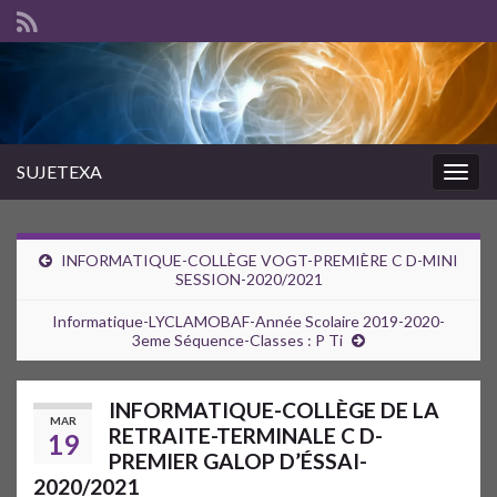
SUJETEXA
Togg
navig
INFORMATIQUE-COLLÈGE VOGT-PREMIÈRE C D-MINI
SESSION-2020/2021
Informatique-LYCLAMOBAF-Année Scolaire 2019-2020-
3eme Séquence-Classes : P Ti
INFORMATIQUE-COLLÈGE DE LA
MAR
RETRAITE-TERMINALE C D-
19
PREMIER GALOP D’ÉSSAI-
2020/2021