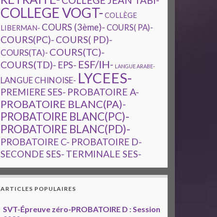
COLLEGE JEAN TABI-
COLLEGE VOGT-
COLLÈGE
COURS (3ème)-
COURS( PA)-
LIBERMAN-
COURS(PC)-
COURS( PD)-
COURS(TC)-
COURS(TA)-
ESF/IH-
COURS(TD)-
EPS-
LANGUE ARABE-
LYCEES-
LANGUE CHINOISE-
PREMIERE SES-
PROBATOIRE A-
PROBATOIRE BLANC(PA)-
PROBATOIRE BLANC(PC)-
PROBATOIRE BLANC(PD)-
PROBATOIRE C-
PROBATOIRE D-
TERMINALE SES-
SECONDE SES-
ARTICLES POPULAIRES
SVT-Épreuve zéro-PROBATOIRE D : Session