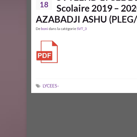
18
Scolaire 2019 – 20
AZABADJI ASHU (PLEG/
De
boni
dans la catégorie
SVT_3
LYCEES-