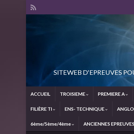
SITEWEB D'EPREUVES PO
ACCUEIL
TROISIEME
PREMIERE A
FILIÈRE TI
ENS- TECHNIQUE
ANGLO
6ème/5ème/4ème
ANCIENNES EPREUVE