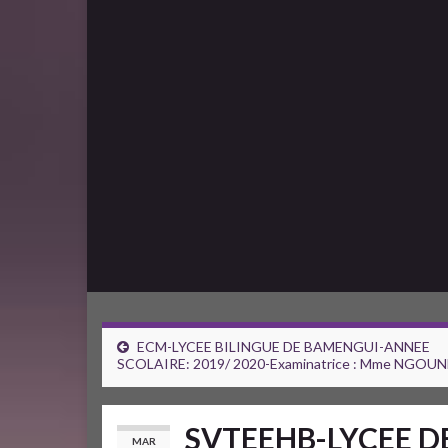
ECM-LYCEE BILINGUE DE BAMENGUI-ANNEE
SCOLAIRE: 2019/ 2020-Examinatrice : Mme NGOUN
SVTEEHB-LYCEE D
MAR