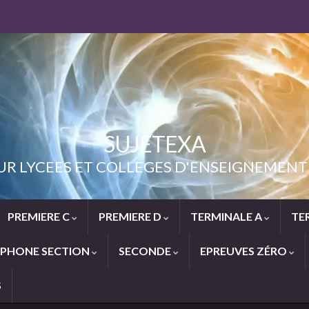
SUJETEXA
UR LYCEES ET COLLEGES D'ENSEIGNEME
PREMIERE C
PREMIERE D
TERMINALE A
TE
PHONE SECTION
SECONDE
EPREUVES ZÉRO
S