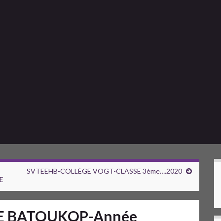
SVTEEHB-COLLÈGE VOGT-CLASSE 3ème….2020
E
E BATOUKOP-Année