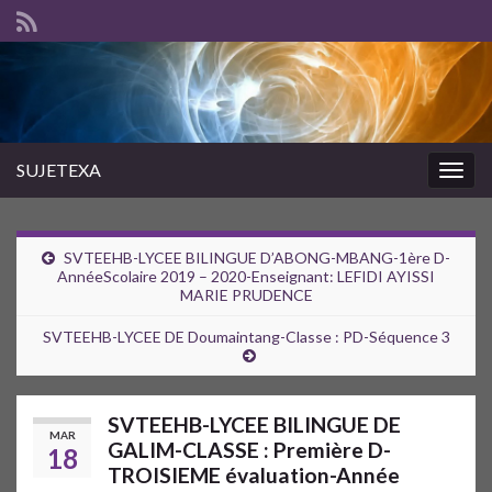
SUJETEXA
Togg
navig
SVTEEHB-LYCEE BILINGUE D’ABONG-MBANG-1ère D-
AnnéeScolaire 2019 – 2020-Enseignant: LEFIDI AYISSI
MARIE PRUDENCE
SVTEEHB-LYCEE DE Doumaintang-Classe : PD-Séquence 3
SVTEEHB-LYCEE BILINGUE DE
MAR
GALIM-CLASSE : Première D-
18
TROISIEME évaluation-Année