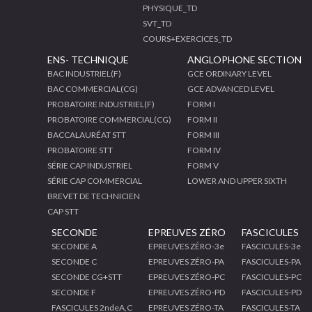
PHYSIQUE_TD
SVT_TD
COURS+EXERCICES_TD
ENS- TECHNIQUE
ANGLOPHONE SECTION
BAC INDUSTRIEL(F)
GCE ORDINARY LEVEL
BAC COMMERCIAL(CG)
GCE ADVANCED LEVEL
PROBATOIRE INDUSTRIEL(F)
FORM I
PROBATOIRE COMMERCIAL(CG)
FORM II
BACCALAURÉAT STT
FORM III
PROBATOIRE STT
FORM IV
SÉRIE CAP INDUSTRIEL
FORM V
SÉRIE CAP COMMERCIAL
LOWER AND UPPER SIXTH
BREVET DE TECHNICIEN
CAP STT
SECONDE
EPREUVES ZÉRO
FASCICULES
SECONDE A
EPREUVES ZÉRO-3e
FASCICULES-3e
SECONDE C
EPREUVES ZÉRO-PA
FASCICULES-PA
SECONDE CG+STT
EPREUVES ZÉRO-PC
FASCICULES-PC
SECONDE F
EPREUVES ZÉRO-PD
FASCICULES-PD
FASCICULES 2ndeA,C
EPREUVES ZÉRO-TA
FASCICULES-TA