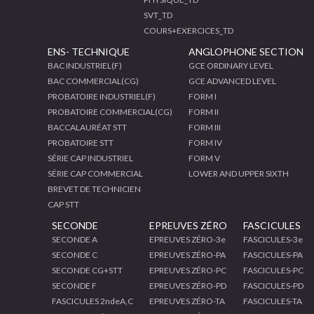
SVT_TD
COURS+EXERCICES_TD
ENS- TECHNIQUE
ANGLOPHONE SECTION
BAC INDUSTRIEL(F)
GCE ORDINARY LEVEL
BAC COMMERCIAL(CG)
GCE ADVANCED LEVEL
PROBATOIRE INDUSTRIEL(F)
FORM I
PROBATOIRE COMMERCIAL(CG)
FORM II
BACCALAURÉAT STT
FORM III
PROBATOIRE STT
FORM IV
SÉRIE CAP INDUSTRIEL
FORM V
SÉRIE CAP COMMERCIAL
LOWER AND UPPER SIXTH
BREVET DE TECHNICIEN
CAP STT
SECONDE
EPREUVES ZÉRO
FASCICULES
SECONDE A
EPREUVES ZÉRO-3e
FASCICULES-3e
SECONDE C
EPREUVES ZÉRO-PA
FASCICULES-PA
SECONDE CG+STT
EPREUVES ZÉRO-PC
FASCICULES-PC
SECONDE F
EPREUVES ZÉRO-PD
FASCICULES-PD
FASCICULES 2ndeA,C
EPREUVES ZÉRO-TA
FASCICULES-TA