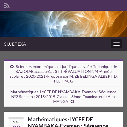
SUJETEXA
Togg
navig
Sciences économiques et juridiques- Lycée Technique de
BAZOU-Baccalauréat STT -ÉVALUATION N°4-Année
scolaire : 2020-2021-Proposé par M. ZE BELINGA ALBERT D.
PLETP/CG
Mathématiques-LYCEE DE NYAMBAKA-Examen : Séquence
N°2 Session : 2018/2019-Classe : 3ème-Examinateur : Alex
MANGA
Mathématiques-LYCEE DE
MAR
NYAMBAKA-Examen : Séquence