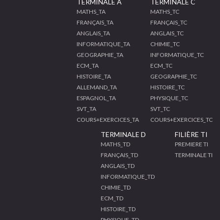
TERMINALE A
TERMINALE C
MATHS_TA
MATHS_TC
FRANÇAIS_TA
FRANÇAIS_TC
ANGLAIS_TA
ANGLAIS_TC
INFORMATIQUE_TA
CHIMIE_TC
GEOGRAPHIE_TA
INFORMATIQUE_TC
ECM_TA
ECM_TC
HISTOIRE_TA
GEOGRAPHIE_TC
ALLEMAND_TA
HISTOIRE_TC
ESPAGNOL_TA
PHYSIQUE_TC
SVT_TA
SVT_TC
COURS+EXERCICES_TA
COURS+EXERCICES_TC
TERMINALE D
FILIÈRE TI
MATHS_TD
PREMIERE TI
FRANÇAIS_TD
TERMINALE TI
ANGLAIS_TD
INFORMATIQUE_TD
CHIMIE_TD
ECM_TD
HISTOIRE_TD
PHYSIQUE_TD