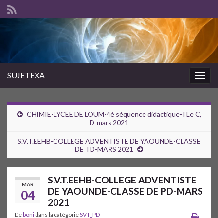
SUJETEXA
Togg
navig
CHIMIE-LYCEE DE LOUM-4è séquence didactique-TLe C,
D-mars 2021
S.V.T.EEHB-COLLEGE ADVENTISTE DE YAOUNDE-CLASSE
DE TD-MARS 2021
S.V.T.EEHB-COLLEGE ADVENTISTE
MAR
DE YAOUNDE-CLASSE DE PD-MARS
04
2021
De
boni
dans la catégorie
SVT_PD