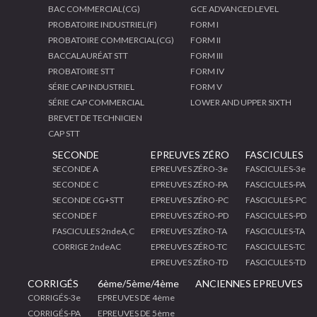
BAC COMMERCIAL(CG)
GCE ADVANCED LEVEL
PROBATOIRE INDUSTRIEL(F)
FORM I
PROBATOIRE COMMERCIAL(CG)
FORM II
BACCALAURÉAT STT
FORM III
PROBATOIRE STT
FORM IV
SÉRIE CAP INDUSTRIEL
FORM V
SÉRIE CAP COMMERCIAL
LOWER AND UPPER SIXTH
BREVET DE TECHNICIEN
CAP STT
SECONDE
EPREUVES ZÉRO
FASCICULES
SECONDE A
EPREUVES ZÉRO-3e
FASCICULES-3e
SECONDE C
EPREUVES ZÉRO-PA
FASCICULES-PA
SECONDE CG+STT
EPREUVES ZÉRO-PC
FASCICULES-PC
SECONDE F
EPREUVES ZÉRO-PD
FASCICULES-PD
FASCICULES 2ndeA,C
EPREUVES ZÉRO-TA
FASCICULES-TA
CORRIGE 2ndeAC
EPREUVES ZÉRO-TC
FASCICULES-TC
EPREUVES ZÉRO-TD
FASCICULES-TD
CORRIGÉS
6ème/5ème/4ème
ANCIENNES EPREUVES
CORRIGÉS-3e
EPREUVES DE 4ème
CORRIGÉS-PA
EPREUVES DE 5ème