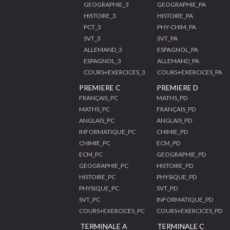
GEOGRAPHIE_3
GEOGRAPHIE_PA
HISTOIRE_3
HISTOIRE_PA
PCT_3
PHY-CHIM_PA
SVT_3
SVT_PA
ALLEMAND_3
ESPAGNOL_PA
ESPAGNOL_3
ALLEMAND_PA
COURS+EXERCICES_3
COURS+EXERCICES_PA
PREMIERE C
PREMIERE D
FRANÇAIS_PC
MATHS_PD
MATHS_PC
FRANÇAIS_PD
ANGLAIS_PC
ANGLAIS_PD
INFORMATIQUE_PC
CHIMIE_PD
CHIMIE_PC
ECM_PD
ECM_PC
GEOGRAPHIE_PD
GEOGRAPHIE_PC
HISTOIRE_PD
HISTOIRE_PC
PHYSIQUE_PD
PHYSIQUE_PC
SVT_PD
SVT_PC
INFORMATIQUE_PD
COURS+EXERCICES_PC
COURS+EXERCICES_PD
TERMINALE A
TERMINALE C