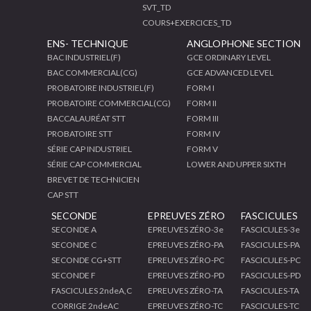
SVT_TD
COURS+EXERCICES_TD
ENS- TECHNIQUE
ANGLOPHONE SECTION
BAC INDUSTRIEL(F)
GCE ORDINARY LEVEL
BAC COMMERCIAL(CG)
GCE ADVANCED LEVEL
PROBATOIRE INDUSTRIEL(F)
FORM I
PROBATOIRE COMMERCIAL(CG)
FORM II
BACCALAURÉAT STT
FORM III
PROBATOIRE STT
FORM IV
SÉRIE CAP INDUSTRIEL
FORM V
SÉRIE CAP COMMERCIAL
LOWER AND UPPER SIXTH
BREVET DE TECHNICIEN
CAP STT
SECONDE
EPREUVES ZÉRO
FASCICULES
SECONDE A
EPREUVES ZÉRO-3e
FASCICULES-3e
SECONDE C
EPREUVES ZÉRO-PA
FASCICULES-PA
SECONDE CG+STT
EPREUVES ZÉRO-PC
FASCICULES-PC
SECONDE F
EPREUVES ZÉRO-PD
FASCICULES-PD
FASCICULES 2ndeA,C
EPREUVES ZÉRO-TA
FASCICULES-TA
CORRIGE 2ndeAC
EPREUVES ZÉRO-TC
FASCICULES-TC