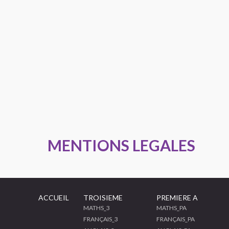
MENTIONS LEGALES
ACCUEIL
TROISIEME
PREMIERE A
MATHS_3
MATHS_PA
FRANÇAIS_3
FRANÇAIS_PA