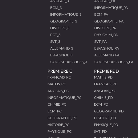
ANGLAIS_3
ANGLAIS_PA
ECM_3
INFORMATIQUE_PA
INFORMATIQUE_3
ECM_PA
GEOGRAPHIE_3
GEOGRAPHIE_PA
HISTOIRE_3
HISTOIRE_PA
PCT_3
PHY-CHIM_PA
SVT_3
SVT_PA
ALLEMAND_3
ESPAGNOL_PA
ESPAGNOL_3
ALLEMAND_PA
COURS+EXERCICES_3
COURS+EXERCICES_PA
PREMIERE C
PREMIERE D
FRANÇAIS_PC
MATHS_PD
MATHS_PC
FRANÇAIS_PD
ANGLAIS_PC
ANGLAIS_PD
INFORMATIQUE_PC
CHIMIE_PD
CHIMIE_PC
ECM_PD
ECM_PC
GEOGRAPHIE_PD
GEOGRAPHIE_PC
HISTOIRE_PD
HISTOIRE_PC
PHYSIQUE_PD
PHYSIQUE_PC
SVT_PD