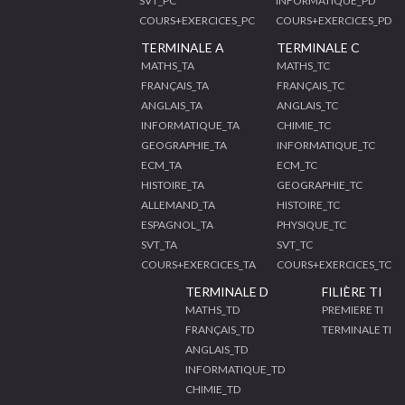
SVT_PC
INFORMATIQUE_PD
COURS+EXERCICES_PC
COURS+EXERCICES_PD
TERMINALE A
TERMINALE C
MATHS_TA
MATHS_TC
FRANÇAIS_TA
FRANÇAIS_TC
ANGLAIS_TA
ANGLAIS_TC
INFORMATIQUE_TA
CHIMIE_TC
GEOGRAPHIE_TA
INFORMATIQUE_TC
ECM_TA
ECM_TC
HISTOIRE_TA
GEOGRAPHIE_TC
ALLEMAND_TA
HISTOIRE_TC
ESPAGNOL_TA
PHYSIQUE_TC
SVT_TA
SVT_TC
COURS+EXERCICES_TA
COURS+EXERCICES_TC
TERMINALE D
FILIÈRE TI
MATHS_TD
PREMIERE TI
FRANÇAIS_TD
TERMINALE TI
ANGLAIS_TD
INFORMATIQUE_TD
CHIMIE_TD