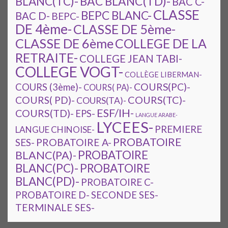
BAC BLANC(TD)-
BLANC(TC)-
BAC C-
CLASSE
BEPC BLANC-
BAC D-
BEPC-
DE 4ème-
CLASSE DE 5ème-
CLASSE DE 6ème
COLLEGE DE LA
RETRAITE-
COLLEGE JEAN TABI-
COLLEGE VOGT-
COLLÈGE LIBERMAN-
COURS(PC)-
COURS (3ème)-
COURS( PA)-
COURS(TC)-
COURS( PD)-
COURS(TA)-
ESF/IH-
COURS(TD)-
EPS-
LANGUE ARABE-
LYCEES-
PREMIERE
LANGUE CHINOISE-
PROBATOIRE
SES-
PROBATOIRE A-
PROBATOIRE
BLANC(PA)-
BLANC(PC)-
PROBATOIRE
BLANC(PD)-
PROBATOIRE C-
PROBATOIRE D-
SECONDE SES-
TERMINALE SES-