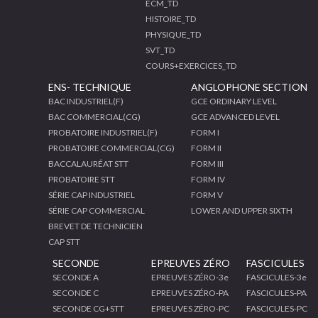
ECM_TD
HISTOIRE_TD
PHYSIQUE_TD
SVT_TD
COURS+EXERCICES_TD
ENS- TECHNIQUE
ANGLOPHONE SECTION
BAC INDUSTRIEL(F)
GCE ORDINARY LEVEL
BAC COMMERCIAL(CG)
GCE ADVANCED LEVEL
PROBATOIRE INDUSTRIEL(F)
FORM I
PROBATOIRE COMMERCIAL(CG)
FORM II
BACCALAURÉAT STT
FORM III
PROBATOIRE STT
FORM IV
SÉRIE CAP INDUSTRIEL
FORM V
SÉRIE CAP COMMERCIAL
LOWER AND UPPER SIXTH
BREVET DE TECHNICIEN
CAP STT
SECONDE
EPREUVES ZÉRO
FASCICULES
SECONDE A
EPREUVES ZÉRO-3e
FASCICULES-3e
SECONDE C
EPREUVES ZÉRO-PA
FASCICULES-PA
SECONDE CG+STT
EPREUVES ZÉRO-PC
FASCICULES-PC