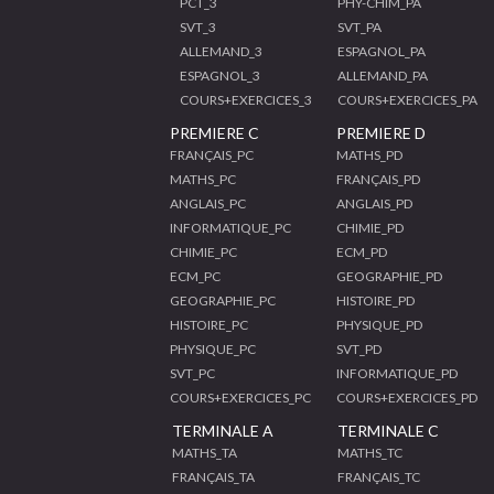
PCT_3
PHY-CHIM_PA
SVT_3
SVT_PA
ALLEMAND_3
ESPAGNOL_PA
ESPAGNOL_3
ALLEMAND_PA
COURS+EXERCICES_3
COURS+EXERCICES_PA
PREMIERE C
PREMIERE D
FRANÇAIS_PC
MATHS_PD
MATHS_PC
FRANÇAIS_PD
ANGLAIS_PC
ANGLAIS_PD
INFORMATIQUE_PC
CHIMIE_PD
CHIMIE_PC
ECM_PD
ECM_PC
GEOGRAPHIE_PD
GEOGRAPHIE_PC
HISTOIRE_PD
HISTOIRE_PC
PHYSIQUE_PD
PHYSIQUE_PC
SVT_PD
SVT_PC
INFORMATIQUE_PD
COURS+EXERCICES_PC
COURS+EXERCICES_PD
TERMINALE A
TERMINALE C
MATHS_TA
MATHS_TC
FRANÇAIS_TA
FRANÇAIS_TC