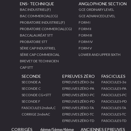
ENS- TECHNIQUE
ANGLOPHONE SECTION
BAC INDUSTRIEL(F)
GCE ORDINARY LEVEL
BAC COMMERCIAL(CG)
GCE ADVANCED LEVEL
PROBATOIRE INDUSTRIEL(F)
FORM I
PROBATOIRE COMMERCIAL(CG)
FORM II
BACCALAURÉAT STT
FORM III
PROBATOIRE STT
FORM IV
SÉRIE CAP INDUSTRIEL
FORM V
SÉRIE CAP COMMERCIAL
LOWER AND UPPER SIXTH
BREVET DE TECHNICIEN
CAP STT
SECONDE
EPREUVES ZÉRO
FASCICULES
SECONDE A
EPREUVES ZÉRO-3e
FASCICULES-3e
SECONDE C
EPREUVES ZÉRO-PA
FASCICULES-PA
SECONDE CG+STT
EPREUVES ZÉRO-PC
FASCICULES-PC
SECONDE F
EPREUVES ZÉRO-PD
FASCICULES-PD
FASCICULES 2ndeA,C
EPREUVES ZÉRO-TA
FASCICULES-TA
CORRIGE 2ndeAC
EPREUVES ZÉRO-TC
FASCICULES-TC
EPREUVES ZÉRO-TD
FASCICULES-TD
CORRIGÉS
6ème/5ème/4ème
ANCIENNES EPREUVES