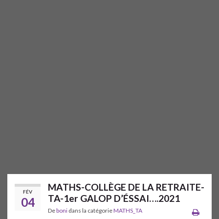
MATHS-COLLÈGE DE LA RETRAITE-
FÉV
TA-1er GALOP D’ÉSSAI….2021
04
De
boni
dans la catégorie
MATHS_TA