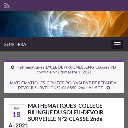
SUJETEXA
Togg
navig
mathématiques-LYCEE DE NKOLMESSENG-Classes:PD-
contrôle N°2 trimestre 1::2021
MATHEMATIQUES-COLLEGE POLYVALENT DE BEPANDA-
DEVOIR SURVEILE N°2-CLASSE: 2nde A4/STT-
MATHEMATIQUES-COLLEGE
JAN
BILINGUE DU SOLEIL-DEVOIR
18
SURVEILLE N°2-CLASSE 2nde
A::2021