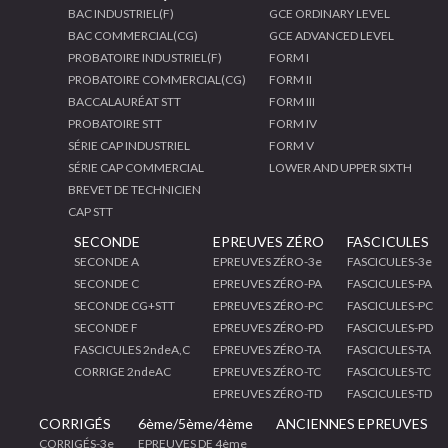
BAC INDUSTRIEL(F)
GCE ORDINARY LEVEL
BAC COMMERCIAL(CG)
GCE ADVANCED LEVEL
PROBATOIRE INDUSTRIEL(F)
FORM I
PROBATOIRE COMMERCIAL(CG)
FORM II
BACCALAURÉAT STT
FORM III
PROBATOIRE STT
FORM IV
SÉRIE CAP INDUSTRIEL
FORM V
SÉRIE CAP COMMERCIAL
LOWER AND UPPER SIXTH
BREVET DE TECHNICIEN
CAP STT
SECONDE
EPREUVES ZÉRO
FASCICULES
SECONDE A
EPREUVES ZÉRO-3e
FASCICULES-3e
SECONDE C
EPREUVES ZÉRO-PA
FASCICULES-PA
SECONDE CG+STT
EPREUVES ZÉRO-PC
FASCICULES-PC
SECONDE F
EPREUVES ZÉRO-PD
FASCICULES-PD
FASCICULES 2ndeA,C
EPREUVES ZÉRO-TA
FASCICULES-TA
CORRIGE 2ndeAC
EPREUVES ZÉRO-TC
FASCICULES-TC
EPREUVES ZÉRO-TD
FASCICULES-TD
CORRIGÉS
6ème/5ème/4ème
ANCIENNES EPREUVES
CORRIGÉS-3e
EPREUVES DE 4ème