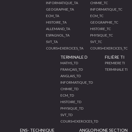
INFORMATIQUE_TA
CHIMIE_TC
GEOGRAPHIE_TA
INFORMATIQUE_TC
ECM_TA
ECM_TC
HISTOIRE_TA
GEOGRAPHIE_TC
ALLEMAND_TA
HISTOIRE_TC
ESPAGNOL_TA
PHYSIQUE_TC
SVT_TA
SVT_TC
COURS+EXERCICES_TA
COURS+EXERCICES_TC
TERMINALE D
FILIÈRE TI
MATHS_TD
PREMIERE TI
FRANÇAIS_TD
TERMINALE TI
ANGLAIS_TD
INFORMATIQUE_TD
CHIMIE_TD
ECM_TD
HISTOIRE_TD
PHYSIQUE_TD
SVT_TD
COURS+EXERCICES_TD
ENS- TECHNIQUE
ANGLOPHONE SECTION