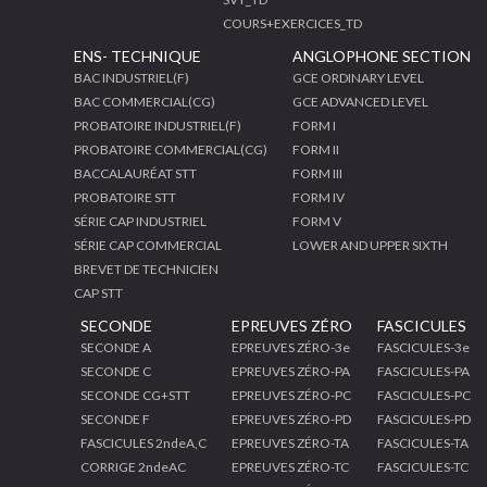
COURS+EXERCICES_TD
ENS- TECHNIQUE
ANGLOPHONE SECTION
BAC INDUSTRIEL(F)
GCE ORDINARY LEVEL
BAC COMMERCIAL(CG)
GCE ADVANCED LEVEL
PROBATOIRE INDUSTRIEL(F)
FORM I
PROBATOIRE COMMERCIAL(CG)
FORM II
BACCALAURÉAT STT
FORM III
PROBATOIRE STT
FORM IV
SÉRIE CAP INDUSTRIEL
FORM V
SÉRIE CAP COMMERCIAL
LOWER AND UPPER SIXTH
BREVET DE TECHNICIEN
CAP STT
SECONDE
EPREUVES ZÉRO
FASCICULES
SECONDE A
EPREUVES ZÉRO-3e
FASCICULES-3e
SECONDE C
EPREUVES ZÉRO-PA
FASCICULES-PA
SECONDE CG+STT
EPREUVES ZÉRO-PC
FASCICULES-PC
SECONDE F
EPREUVES ZÉRO-PD
FASCICULES-PD
FASCICULES 2ndeA,C
EPREUVES ZÉRO-TA
FASCICULES-TA
CORRIGE 2ndeAC
EPREUVES ZÉRO-TC
FASCICULES-TC