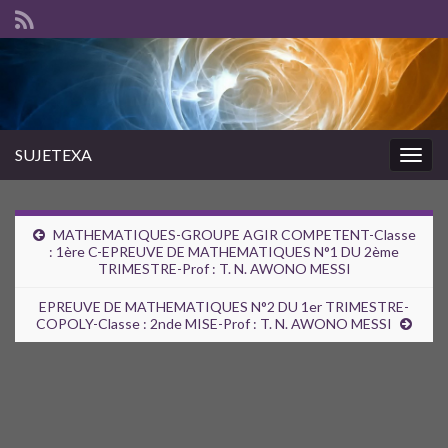
SUJETEXA
Togg
navig
MATHEMATIQUES-GROUPE AGIR COMPETENT-Classe
: 1ère C-EPREUVE DE MATHEMATIQUES N°1 DU 2ème
TRIMESTRE-Prof : T. N. AWONO MESSI
EPREUVE DE MATHEMATIQUES N°2 DU 1er TRIMESTRE-
COPOLY-Classe : 2nde MISE-Prof : T. N. AWONO MESSI