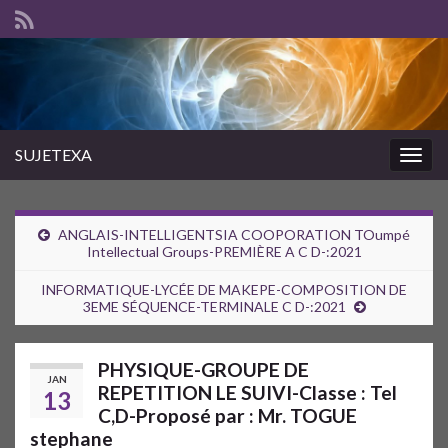
SUJETEXA
Togg
navig
ANGLAIS-INTELLIGENTSIA COOPORATION TOumpé
Intellectual Groups-PREMIÈRE A C D-:2021
INFORMATIQUE-LYCÉE DE MAKEPE-COMPOSITION DE
3EME SÉQUENCE-TERMINALE C D-:2021
PHYSIQUE-GROUPE DE
JAN
REPETITION LE SUIVI-Classe : Tel
13
C,D-Proposé par : Mr. TOGUE
stephane