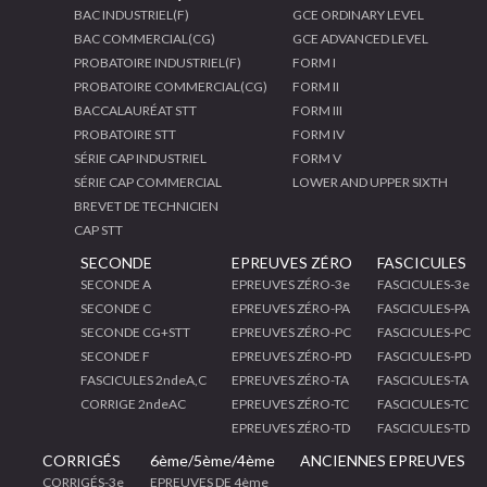
BAC INDUSTRIEL(F)
GCE ORDINARY LEVEL
BAC COMMERCIAL(CG)
GCE ADVANCED LEVEL
PROBATOIRE INDUSTRIEL(F)
FORM I
PROBATOIRE COMMERCIAL(CG)
FORM II
BACCALAURÉAT STT
FORM III
PROBATOIRE STT
FORM IV
SÉRIE CAP INDUSTRIEL
FORM V
SÉRIE CAP COMMERCIAL
LOWER AND UPPER SIXTH
BREVET DE TECHNICIEN
CAP STT
SECONDE
EPREUVES ZÉRO
FASCICULES
SECONDE A
EPREUVES ZÉRO-3e
FASCICULES-3e
SECONDE C
EPREUVES ZÉRO-PA
FASCICULES-PA
SECONDE CG+STT
EPREUVES ZÉRO-PC
FASCICULES-PC
SECONDE F
EPREUVES ZÉRO-PD
FASCICULES-PD
FASCICULES 2ndeA,C
EPREUVES ZÉRO-TA
FASCICULES-TA
CORRIGE 2ndeAC
EPREUVES ZÉRO-TC
FASCICULES-TC
EPREUVES ZÉRO-TD
FASCICULES-TD
CORRIGÉS
6ème/5ème/4ème
ANCIENNES EPREUVES
CORRIGÉS-3e
EPREUVES DE 4ème