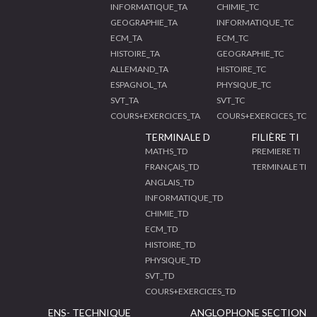
INFORMATIQUE_TA
CHIMIE_TC
GEOGRAPHIE_TA
INFORMATIQUE_TC
ECM_TA
ECM_TC
HISTOIRE_TA
GEOGRAPHIE_TC
ALLEMAND_TA
HISTOIRE_TC
ESPAGNOL_TA
PHYSIQUE_TC
SVT_TA
SVT_TC
COURS+EXERCICES_TA
COURS+EXERCICES_TC
TERMINALE D
FILIÈRE TI
MATHS_TD
PREMIERE TI
FRANÇAIS_TD
TERMINALE TI
ANGLAIS_TD
INFORMATIQUE_TD
CHIMIE_TD
ECM_TD
HISTOIRE_TD
PHYSIQUE_TD
SVT_TD
COURS+EXERCICES_TD
ENS- TECHNIQUE
ANGLOPHONE SECTION