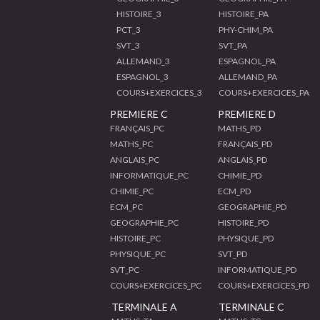
HISTOIRE_3
HISTOIRE_PA
PCT_3
PHY-CHIM_PA
SVT_3
SVT_PA
ALLEMAND_3
ESPAGNOL_PA
ESPAGNOL_3
ALLEMAND_PA
COURS+EXERCICES_3
COURS+EXERCICES_PA
PREMIERE C
PREMIERE D
FRANÇAIS_PC
MATHS_PD
MATHS_PC
FRANÇAIS_PD
ANGLAIS_PC
ANGLAIS_PD
INFORMATIQUE_PC
CHIMIE_PD
CHIMIE_PC
ECM_PD
ECM_PC
GEOGRAPHIE_PD
GEOGRAPHIE_PC
HISTOIRE_PD
HISTOIRE_PC
PHYSIQUE_PD
PHYSIQUE_PC
SVT_PD
SVT_PC
INFORMATIQUE_PD
COURS+EXERCICES_PC
COURS+EXERCICES_PD
TERMINALE A
TERMINALE C