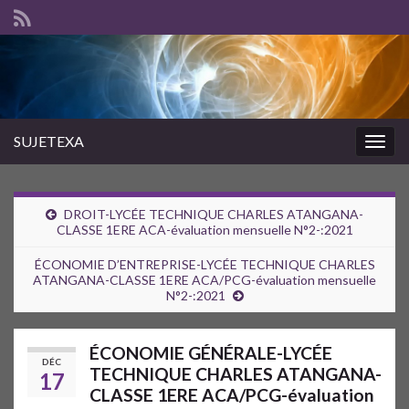
SUJETEXA
Togg
navig
DROIT-LYCÉE TECHNIQUE CHARLES ATANGANA-
CLASSE 1ERE ACA-évaluation mensuelle N°2-:2021
ÉCONOMIE D’ENTREPRISE-LYCÉE TECHNIQUE CHARLES
ATANGANA-CLASSE 1ERE ACA/PCG-évaluation mensuelle
N°2-:2021
ÉCONOMIE GÉNÉRALE-LYCÉE
DÉC
TECHNIQUE CHARLES ATANGANA-
17
CLASSE 1ERE ACA/PCG-évaluation