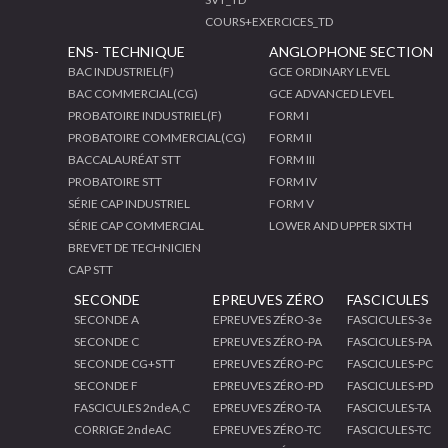
COURS+EXERCICES_TD
ENS- TECHNIQUE
ANGLOPHONE SECTION
BAC INDUSTRIEL(F)
GCE ORDINARY LEVEL
BAC COMMERCIAL(CG)
GCE ADVANCED LEVEL
PROBATOIRE INDUSTRIEL(F)
FORM I
PROBATOIRE COMMERCIAL(CG)
FORM II
BACCALAURÉAT STT
FORM III
PROBATOIRE STT
FORM IV
SÉRIE CAP INDUSTRIEL
FORM V
SÉRIE CAP COMMERCIAL
LOWER AND UPPER SIXTH
BREVET DE TECHNICIEN
CAP STT
SECONDE
EPREUVES ZÉRO
FASCICULES
SECONDE A
EPREUVES ZÉRO-3e
FASCICULES-3e
SECONDE C
EPREUVES ZÉRO-PA
FASCICULES-PA
SECONDE CG+STT
EPREUVES ZÉRO-PC
FASCICULES-PC
SECONDE F
EPREUVES ZÉRO-PD
FASCICULES-PD
FASCICULES 2ndeA,C
EPREUVES ZÉRO-TA
FASCICULES-TA
CORRIGE 2ndeAC
EPREUVES ZÉRO-TC
FASCICULES-TC