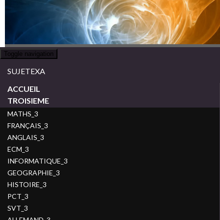
Toggle navigation
SUJETEXA
ACCUEIL
TROISIEME
MATHS_3
FRANÇAIS_3
ANGLAIS_3
ECM_3
INFORMATIQUE_3
GEOGRAPHIE_3
HISTOIRE_3
PCT_3
SVT_3
ALLEMAND_3