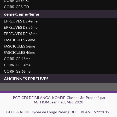
CORRIGÉS-TC
CORRIGÉS-TD
6ème/5ème/4ème
EPREUVES DE 4ème
EPREUVES DE 5ème
EPREUVES DE 6ème
FASCICULES 6ème
FASCICULES 5ème
FASCICULES 4ème
CORRIGE 4ème
CORRIGE 5ème
CORRIGE 6ème
ANCIENNES EPREUVES
PCT-CES DE BILANGA-KOMBE-Classe : 3e-Proposé par
M.THOM Jean Paul, Msc:2020
GEOGRAPHIE-Lycée de Fongo-Ndeng-BEPC BLANC N°2:2019