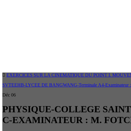
EXERCICES SUR LA CINEMATIQUE DU POINT I. MOUV
SVTEEHB-LYCEE DE BANGWANG-Terminale A4-Examinateur :
Déc
06
PHYSIQUE-COLLEGE SAINT
C-EXAMINATEUR : M. FOTCH