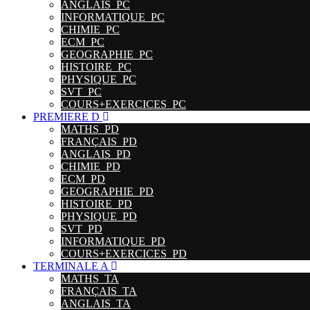
ANGLAIS_PC
INFORMATIQUE_PC
CHIMIE_PC
ECM_PC
GEOGRAPHIE_PC
HISTOIRE_PC
PHYSIQUE_PC
SVT_PC
COURS+EXERCICES_PC
PREMIERE D
MATHS_PD
FRANÇAIS_PD
ANGLAIS_PD
CHIMIE_PD
ECM_PD
GEOGRAPHIE_PD
HISTOIRE_PD
PHYSIQUE_PD
SVT_PD
INFORMATIQUE_PD
COURS+EXERCICES_PD
TERMINALE A
MATHS_TA
FRANÇAIS_TA
ANGLAIS_TA