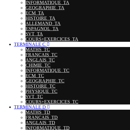
INFORMATIQUE_TA
GEOGRAPHIE_TA
ECM_TA
HISTOIRE_TA
ALLEMAND_TA
ESPAGNOL_TA
SVT_TA
COURS+EXERCICES_TA
TERMINALE C
MATHS_TC
FRANÇAIS_TC
ANGLAIS_TC
CHIMIE_TC
INFORMATIQUE_TC
ECM_TC
GEOGRAPHIE_TC
HISTOIRE_TC
PHYSIQUE_TC
SVT_TC
COURS+EXERCICES_TC
TERMINALE D
MATHS_TD
FRANÇAIS_TD
ANGLAIS_TD
INFORMATIQUE_TD