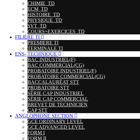
CHIMIE_TD
ECM_TD
HISTOIRE_TD
PHYSIQUE_TD
SVT_TD
COURS+EXERCICES_TD
FILIÈRE TI
PREMIERE TI
TERMINALE TI
ENS- TECHNIQUE
BAC INDUSTRIEL(F)
BAC COMMERCIAL(CG)
PROBATOIRE INDUSTRIEL(F)
PROBATOIRE COMMERCIAL(CG)
BACCALAURÉAT STT
PROBATOIRE STT
SÉRIE CAP INDUSTRIEL
SÉRIE CAP COMMERCIAL
BREVET DE TECHNICIEN
CAP STT
ANGLOPHONE SECTION
GCE ORDINARY LEVEL
GCE ADVANCED LEVEL
FORM I
FORM II