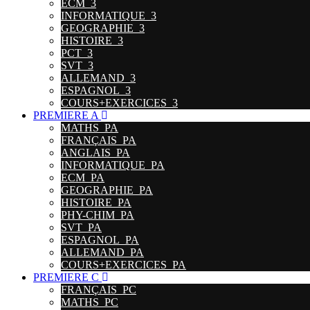
ECM_3
INFORMATIQUE_3
GEOGRAPHIE_3
HISTOIRE_3
PCT_3
SVT_3
ALLEMAND_3
ESPAGNOL_3
COURS+EXERCICES_3
PREMIERE A
MATHS_PA
FRANÇAIS_PA
ANGLAIS_PA
INFORMATIQUE_PA
ECM_PA
GEOGRAPHIE_PA
HISTOIRE_PA
PHY-CHIM_PA
SVT_PA
ESPAGNOL_PA
ALLEMAND_PA
COURS+EXERCICES_PA
PREMIERE C
FRANÇAIS_PC
MATHS_PC