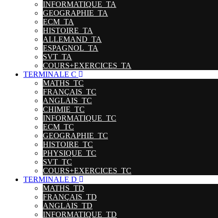
INFORMATIQUE_TA
GEOGRAPHIE_TA
ECM_TA
HISTOIRE_TA
ALLEMAND_TA
ESPAGNOL_TA
SVT_TA
COURS+EXERCICES_TA
TERMINALE C
MATHS_TC
FRANÇAIS_TC
ANGLAIS_TC
CHIMIE_TC
INFORMATIQUE_TC
ECM_TC
GEOGRAPHIE_TC
HISTOIRE_TC
PHYSIQUE_TC
SVT_TC
COURS+EXERCICES_TC
TERMINALE D
MATHS_TD
FRANÇAIS_TD
ANGLAIS_TD
INFORMATIQUE_TD