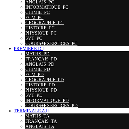
ANGLAIS_PC
INFORMATIQUE_PC
CHIMIE_PC
ECM_PC
GEOGRAPHIE_PC
HISTOIRE_PC
PHYSIQUE_PC
SVT_PC
COURS+EXERCICES_PC
PREMIERE D
MATHS_PD
FRANÇAIS_PD
ANGLAIS_PD
CHIMIE_PD
ECM_PD
GEOGRAPHIE_PD
HISTOIRE_PD
PHYSIQUE_PD
SVT_PD
INFORMATIQUE_PD
COURS+EXERCICES_PD
TERMINALE A
MATHS_TA
FRANÇAIS_TA
ANGLAIS_TA