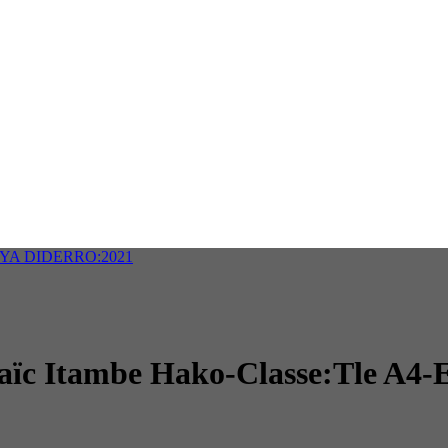
BEYA DIDERRO:2021
Laïc Itambe Hako-Classe:Tle A4-