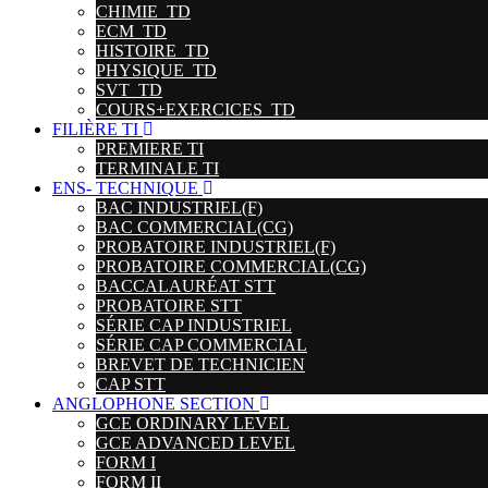
CHIMIE_TD
ECM_TD
HISTOIRE_TD
PHYSIQUE_TD
SVT_TD
COURS+EXERCICES_TD
FILIÈRE TI
PREMIERE TI
TERMINALE TI
ENS- TECHNIQUE
BAC INDUSTRIEL(F)
BAC COMMERCIAL(CG)
PROBATOIRE INDUSTRIEL(F)
PROBATOIRE COMMERCIAL(CG)
BACCALAURÉAT STT
PROBATOIRE STT
SÉRIE CAP INDUSTRIEL
SÉRIE CAP COMMERCIAL
BREVET DE TECHNICIEN
CAP STT
ANGLOPHONE SECTION
GCE ORDINARY LEVEL
GCE ADVANCED LEVEL
FORM I
FORM II