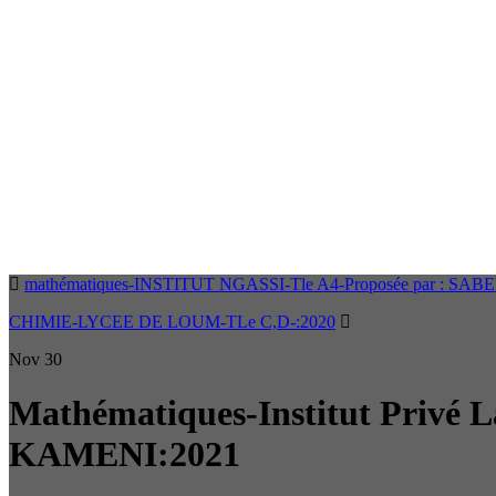
mathématiques-INSTITUT NGASSI-Tle A4-Proposée par : SA
CHIMIE-LYCEE DE LOUM-TLe C,D-:2020
Nov
30
Mathématiques-Institut Privé 
KAMENI:2021