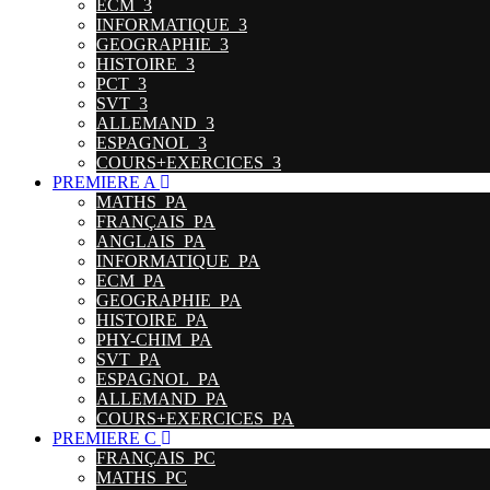
ECM_3
INFORMATIQUE_3
GEOGRAPHIE_3
HISTOIRE_3
PCT_3
SVT_3
ALLEMAND_3
ESPAGNOL_3
COURS+EXERCICES_3
PREMIERE A
MATHS_PA
FRANÇAIS_PA
ANGLAIS_PA
INFORMATIQUE_PA
ECM_PA
GEOGRAPHIE_PA
HISTOIRE_PA
PHY-CHIM_PA
SVT_PA
ESPAGNOL_PA
ALLEMAND_PA
COURS+EXERCICES_PA
PREMIERE C
FRANÇAIS_PC
MATHS_PC