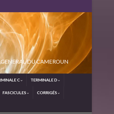
NT GENERAL DU CAMEROUN
RMINALE C
TERMINALE D
FASCICULES
CORRIGÉS