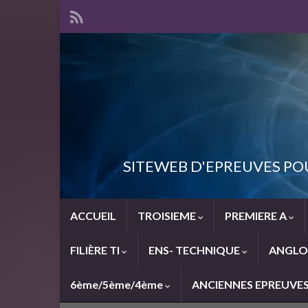
SITEWEB D'EPREUVES PO
ACCUEIL
TROISIEME
PREMIERE A
FILIÈRE TI
ENS- TECHNIQUE
ANGLO
6ème/5ème/4ème
ANCIENNES EPREUVE