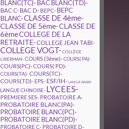
BAC BLANC(TD)-
BLANC(TC)-
BEPC
BAC C-
BAC D-
BEPC-
CLASSE DE 4ème-
BLANC-
CLASSE DE 5ème-
CLASSE DE
6ème
COLLEGE DE LA
RETRAITE-
COLLEGE JEAN TABI-
COLLEGE VOGT-
COLLÈGE
COURS (3ème)-
COURS( PA)-
LIBERMAN-
COURS(PC)-
COURS( PD)-
COURS(TC)-
COURS(TA)-
ESF/IH-
COURS(TD)-
EPS-
LANGUE ARABE-
LYCEES-
LANGUE CHINOISE-
PREMIERE SES-
PROBATOIRE A-
PROBATOIRE BLANC(PA)-
PROBATOIRE BLANC(PC)-
PROBATOIRE BLANC(PD)-
PROBATOIRE C-
PROBATOIRE D-