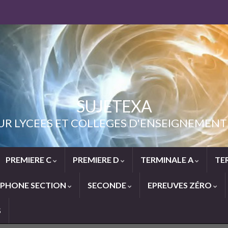
SUJETEXA
UR LYCEES ET COLLEGES D'ENSEIGNEME
PREMIERE C
PREMIERE D
TERMINALE A
TE
PHONE SECTION
SECONDE
EPREUVES ZÉRO
S