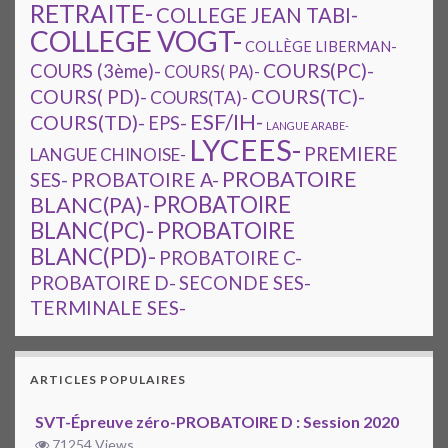
RETRAITE-
COLLEGE JEAN TABI-
COLLEGE VOGT-
COLLÈGE LIBERMAN-
COURS(PC)-
COURS (3ème)-
COURS( PA)-
COURS(TC)-
COURS( PD)-
COURS(TA)-
ESF/IH-
COURS(TD)-
EPS-
LANGUE ARABE-
LYCEES-
PREMIERE
LANGUE CHINOISE-
PROBATOIRE
SES-
PROBATOIRE A-
PROBATOIRE
BLANC(PA)-
BLANC(PC)-
PROBATOIRE
BLANC(PD)-
PROBATOIRE C-
PROBATOIRE D-
SECONDE SES-
TERMINALE SES-
ARTICLES POPULAIRES
SVT-Épreuve zéro-PROBATOIRE D : Session 2020
71254 Views