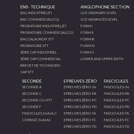
ENS- TECHNIQUE
ANGLOPHONE SECTION
BAC INDUSTRIEL(F)
GCE ORDINARY LEVEL
BAC COMMERCIAL(CG)
GCE ADVANCED LEVEL
PROBATOIRE INDUSTRIEL(F)
FORM I
PROBATOIRE COMMERCIAL(CG)
FORM II
BACCALAURÉAT STT
FORM III
PROBATOIRE STT
FORM IV
SÉRIE CAP INDUSTRIEL
FORM V
SÉRIE CAP COMMERCIAL
LOWER AND UPPER SIXTH
BREVET DE TECHNICIEN
CAP STT
SECONDE
EPREUVES ZÉRO
FASCICULES
SECONDE A
EPREUVES ZÉRO-3e
FASCICULES-3e
SECONDE C
EPREUVES ZÉRO-PA
FASCICULES-PA
SECONDE CG+STT
EPREUVES ZÉRO-PC
FASCICULES-PC
SECONDE F
EPREUVES ZÉRO-PD
FASCICULES-PD
FASCICULES 2ndeA,C
EPREUVES ZÉRO-TA
FASCICULES-TA
CORRIGE 2ndeAC
EPREUVES ZÉRO-TC
FASCICULES-TC
EPREUVES ZÉRO-TD
FASCICULES-TD