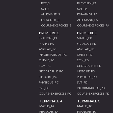
PCT_3
PHY-CHIM_PA
SVT_3
SVT_PA
ALLEMAND_3
ESPAGNOL_PA
ESPAGNOL_3
ALLEMAND_PA
COURS+EXERCICES_3
COURS+EXERCICES_PA
PREMIERE C
PREMIERE D
FRANÇAIS_PC
MATHS_PD
MATHS_PC
FRANÇAIS_PD
ANGLAIS_PC
ANGLAIS_PD
INFORMATIQUE_PC
CHIMIE_PD
CHIMIE_PC
ECM_PD
ECM_PC
GEOGRAPHIE_PD
GEOGRAPHIE_PC
HISTOIRE_PD
HISTOIRE_PC
PHYSIQUE_PD
PHYSIQUE_PC
SVT_PD
SVT_PC
INFORMATIQUE_PD
COURS+EXERCICES_PC
COURS+EXERCICES_PD
TERMINALE A
TERMINALE C
MATHS_TA
MATHS_TC
FRANÇAIS_TA
FRANÇAIS_TC