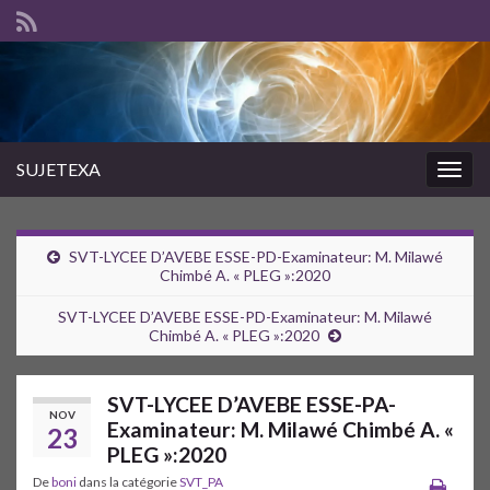
SUJETEXA
Togg
navig
SVT-LYCEE D’AVEBE ESSE-PD-Examinateur: M. Milawé
Chimbé A. « PLEG »:2020
SVT-LYCEE D’AVEBE ESSE-PD-Examinateur: M. Milawé
Chimbé A. « PLEG »:2020
SVT-LYCEE D’AVEBE ESSE-PA-
NOV
Examinateur: M. Milawé Chimbé A. «
23
PLEG »:2020
De
boni
dans la catégorie
SVT_PA