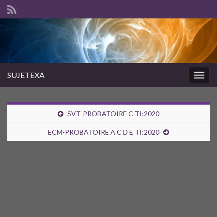
SUJETEXA
Togg
navig
SVT-PROBATOIRE C TI:2020
ECM-PROBATOIRE A C D E TI:2020