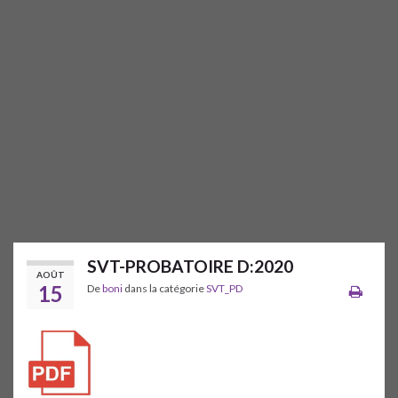
SVT-PROBATOIRE D:2020
AOÛT
15
De
boni
dans la catégorie
SVT_PD