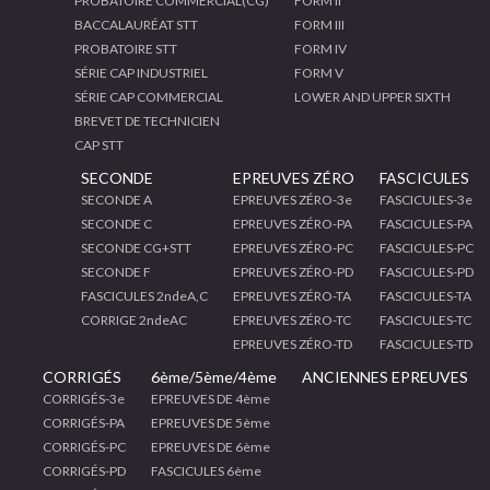
PROBATOIRE COMMERCIAL(CG)
FORM II
BACCALAURÉAT STT
FORM III
PROBATOIRE STT
FORM IV
SÉRIE CAP INDUSTRIEL
FORM V
SÉRIE CAP COMMERCIAL
LOWER AND UPPER SIXTH
BREVET DE TECHNICIEN
CAP STT
SECONDE
EPREUVES ZÉRO
FASCICULES
SECONDE A
EPREUVES ZÉRO-3e
FASCICULES-3e
SECONDE C
EPREUVES ZÉRO-PA
FASCICULES-PA
SECONDE CG+STT
EPREUVES ZÉRO-PC
FASCICULES-PC
SECONDE F
EPREUVES ZÉRO-PD
FASCICULES-PD
FASCICULES 2ndeA,C
EPREUVES ZÉRO-TA
FASCICULES-TA
CORRIGE 2ndeAC
EPREUVES ZÉRO-TC
FASCICULES-TC
EPREUVES ZÉRO-TD
FASCICULES-TD
CORRIGÉS
6ème/5ème/4ème
ANCIENNES EPREUVES
CORRIGÉS-3e
EPREUVES DE 4ème
CORRIGÉS-PA
EPREUVES DE 5ème
CORRIGÉS-PC
EPREUVES DE 6ème
CORRIGÉS-PD
FASCICULES 6ème