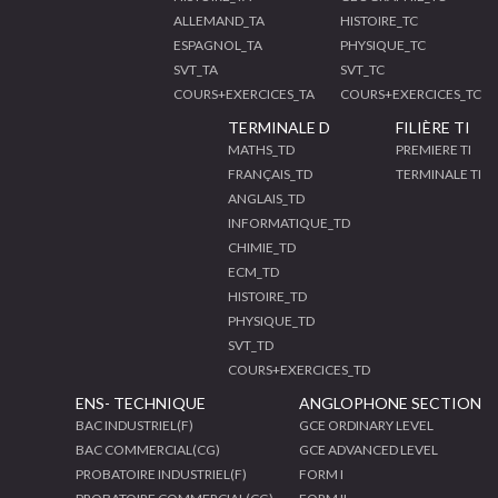
ALLEMAND_TA
HISTOIRE_TC
ESPAGNOL_TA
PHYSIQUE_TC
SVT_TA
SVT_TC
COURS+EXERCICES_TA
COURS+EXERCICES_TC
TERMINALE D
FILIÈRE TI
MATHS_TD
PREMIERE TI
FRANÇAIS_TD
TERMINALE TI
ANGLAIS_TD
INFORMATIQUE_TD
CHIMIE_TD
ECM_TD
HISTOIRE_TD
PHYSIQUE_TD
SVT_TD
COURS+EXERCICES_TD
ENS- TECHNIQUE
ANGLOPHONE SECTION
BAC INDUSTRIEL(F)
GCE ORDINARY LEVEL
BAC COMMERCIAL(CG)
GCE ADVANCED LEVEL
PROBATOIRE INDUSTRIEL(F)
FORM I