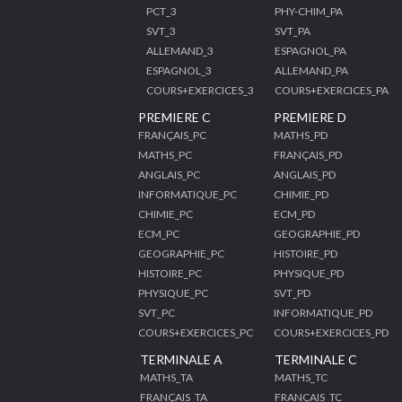
PCT_3
PHY-CHIM_PA
SVT_3
SVT_PA
ALLEMAND_3
ESPAGNOL_PA
ESPAGNOL_3
ALLEMAND_PA
COURS+EXERCICES_3
COURS+EXERCICES_PA
PREMIERE C
PREMIERE D
FRANÇAIS_PC
MATHS_PD
MATHS_PC
FRANÇAIS_PD
ANGLAIS_PC
ANGLAIS_PD
INFORMATIQUE_PC
CHIMIE_PD
CHIMIE_PC
ECM_PD
ECM_PC
GEOGRAPHIE_PD
GEOGRAPHIE_PC
HISTOIRE_PD
HISTOIRE_PC
PHYSIQUE_PD
PHYSIQUE_PC
SVT_PD
SVT_PC
INFORMATIQUE_PD
COURS+EXERCICES_PC
COURS+EXERCICES_PD
TERMINALE A
TERMINALE C
MATHS_TA
MATHS_TC
FRANÇAIS_TA
FRANÇAIS_TC