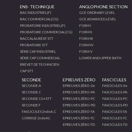
ENS- TECHNIQUE
ANGLOPHONE SECTION
BAC INDUSTRIEL(F)
GCE ORDINARY LEVEL
BAC COMMERCIAL(CG)
GCE ADVANCED LEVEL
PROBATOIRE INDUSTRIEL(F)
FORM I
PROBATOIRE COMMERCIAL(CG)
FORM II
BACCALAURÉAT STT
FORM III
PROBATOIRE STT
FORM IV
SÉRIE CAP INDUSTRIEL
FORM V
SÉRIE CAP COMMERCIAL
LOWER AND UPPER SIXTH
BREVET DE TECHNICIEN
CAP STT
SECONDE
EPREUVES ZÉRO
FASCICULES
SECONDE A
EPREUVES ZÉRO-3e
FASCICULES-3e
SECONDE C
EPREUVES ZÉRO-PA
FASCICULES-PA
SECONDE CG+STT
EPREUVES ZÉRO-PC
FASCICULES-PC
SECONDE F
EPREUVES ZÉRO-PD
FASCICULES-PD
FASCICULES 2ndeA,C
EPREUVES ZÉRO-TA
FASCICULES-TA
CORRIGE 2ndeAC
EPREUVES ZÉRO-TC
FASCICULES-TC
EPREUVES ZÉRO-TD
FASCICULES-TD