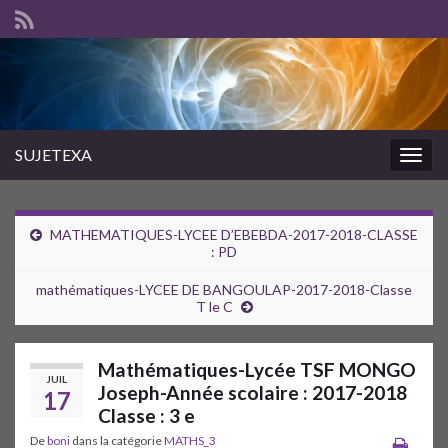
SUJETEXA
Togg
navig
MATHEMATIQUES-LYCEE D’EBEBDA-2017-2018-CLASSE
: PD
mathématiques-LYCEE DE BANGOULAP-2017-2018-Classe
T le C
Mathématiques-Lycée TSF MONGO
JUIL
Joseph-Année scolaire : 2017-2018
17
Classe : 3 e
De
boni
dans la catégorie
MATHS_3