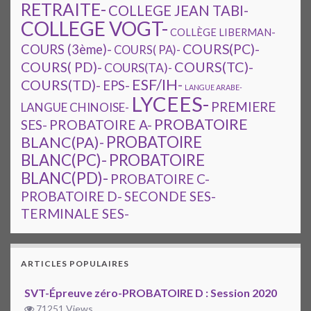
RETRAITE-
COLLEGE JEAN TABI-
COLLEGE VOGT-
COLLÈGE LIBERMAN-
COURS(PC)-
COURS (3ème)-
COURS( PA)-
COURS(TC)-
COURS( PD)-
COURS(TA)-
ESF/IH-
COURS(TD)-
EPS-
LANGUE ARABE-
LYCEES-
PREMIERE
LANGUE CHINOISE-
PROBATOIRE
SES-
PROBATOIRE A-
PROBATOIRE
BLANC(PA)-
BLANC(PC)-
PROBATOIRE
BLANC(PD)-
PROBATOIRE C-
PROBATOIRE D-
SECONDE SES-
TERMINALE SES-
ARTICLES POPULAIRES
SVT-Épreuve zéro-PROBATOIRE D : Session 2020
71251 Views