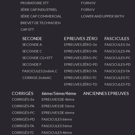
PROBATOIRE STT
FORM IV
SÉRIE CAP INDUSTRIEL
FORM V
SÉRIE CAP COMMERCIAL
LOWER AND UPPER SIXTH
BREVET DE TECHNICIEN
CAP STT
SECONDE
EPREUVES ZÉRO
FASCICULES
SECONDE A
EPREUVES ZÉRO-3e
FASCICULES-3e
SECONDE C
EPREUVES ZÉRO-PA
FASCICULES-PA
SECONDE CG+STT
EPREUVES ZÉRO-PC
FASCICULES-PC
SECONDE F
EPREUVES ZÉRO-PD
FASCICULES-PD
FASCICULES 2ndeA,C
EPREUVES ZÉRO-TA
FASCICULES-TA
CORRIGE 2ndeAC
EPREUVES ZÉRO-TC
FASCICULES-TC
EPREUVES ZÉRO-TD
FASCICULES-TD
CORRIGÉS
6ème/5ème/4ème
ANCIENNES EPREUVES
CORRIGÉS-3e
EPREUVES DE 4ème
CORRIGÉS-PA
EPREUVES DE 5ème
CORRIGÉS-PC
EPREUVES DE 6ème
CORRIGÉS-PD
FASCICULES 6ème
CORRIGÉS-TA
FASCICULES 5ème
CORRIGÉS-TC
FASCICULES 4ème