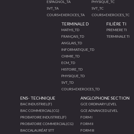
ESPAGNOL_TA
PHYSIQUE_TC
SVT_TA
SVT_TC
COURS+EXERCICES_TA
COURS+EXERCICES_TC
TERMINALE D
FILIÈRE TI
MATHS_TD
PREMIERE TI
FRANÇAIS_TD
TERMINALE TI
ANGLAIS_TD
INFORMATIQUE_TD
CHIMIE_TD
ECM_TD
HISTOIRE_TD
PHYSIQUE_TD
SVT_TD
COURS+EXERCICES_TD
ENS- TECHNIQUE
ANGLOPHONE SECTION
BAC INDUSTRIEL(F)
GCE ORDINARY LEVEL
BAC COMMERCIAL(CG)
GCE ADVANCED LEVEL
PROBATOIRE INDUSTRIEL(F)
FORM I
PROBATOIRE COMMERCIAL(CG)
FORM II
BACCALAURÉAT STT
FORM III