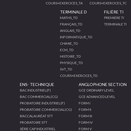
COURS+EXERCICES_TA
COURS+EXERCICES_TC
TERMINALE D
FILIÈRE TI
MATHS_TD
PREMIERE TI
FRANÇAIS_TD
TERMINALE TI
ANGLAIS_TD
INFORMATIQUE_TD
CHIMIE_TD
ECM_TD
HISTOIRE_TD
PHYSIQUE_TD
SVT_TD
COURS+EXERCICES_TD
ENS- TECHNIQUE
ANGLOPHONE SECTION
BAC INDUSTRIEL(F)
GCE ORDINARY LEVEL
BAC COMMERCIAL(CG)
GCE ADVANCED LEVEL
PROBATOIRE INDUSTRIEL(F)
FORM I
PROBATOIRE COMMERCIAL(CG)
FORM II
BACCALAURÉAT STT
FORM III
PROBATOIRE STT
FORM IV
SÉRIE CAP INDUSTRIEL
FORM V