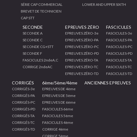
SÉRIE CAP COMMERCIAL
LOWER AND UPPER SIXTH
BREVET DE TECHNICIEN
CAP STT
SECONDE
EPREUVES ZÉRO
FASCICULES
SECONDE A
EPREUVES ZÉRO-3e
FASCICULES-3e
SECONDE C
EPREUVES ZÉRO-PA
FASCICULES-PA
SECONDE CG+STT
EPREUVES ZÉRO-PC
FASCICULES-PC
SECONDE F
EPREUVES ZÉRO-PD
FASCICULES-PD
FASCICULES 2ndeA,C
EPREUVES ZÉRO-TA
FASCICULES-TA
CORRIGE 2ndeAC
EPREUVES ZÉRO-TC
FASCICULES-TC
EPREUVES ZÉRO-TD
FASCICULES-TD
CORRIGÉS
6ème/5ème/4ème
ANCIENNES EPREUVES
CORRIGÉS-3e
EPREUVES DE 4ème
CORRIGÉS-PA
EPREUVES DE 5ème
CORRIGÉS-PC
EPREUVES DE 6ème
CORRIGÉS-PD
FASCICULES 6ème
CORRIGÉS-TA
FASCICULES 5ème
CORRIGÉS-TC
FASCICULES 4ème
CORRIGÉS-TD
CORRIGE 4ème
CORRIGE 5ème