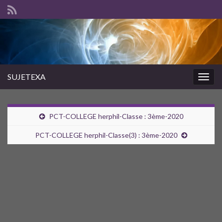
SUJETEXA
Togg
navig
PCT-COLLEGE herphil-Classe : 3ème-2020
PCT-COLLEGE herphil-Classe(3) : 3ème-2020