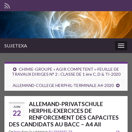
SUJETEXA
Togg
navig
CHIMIE-GROUPE « AGIR COMPETENT »-FEUILLE DE
TRAVAUX DIRIGES N° 2 : CLASSE DE 1 ère C, D & TI-2020
ALLEMAND-COLLEGE HERPHIL-TERMINALE A4-2020
ALLEMAND-PRIVATSCHULE
JUIN
HERPHIL-EXERCICES DE
22
RENFORCEMENT DES CAPACITES
DES CANDIDATS AU BACC – A4 All
De
boni
dans la catégorie
ALLEMAND_TA