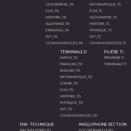
GEOGRAPHIE_TA
INFORMATIQUE_TC
ECM_TA
ECM_TC
HISTOIRE_TA
GEOGRAPHIE_TC
ALLEMAND_TA
HISTOIRE_TC
ESPAGNOL_TA
PHYSIQUE_TC
SVT_TA
SVT_TC
COURS+EXERCICES_TA
COURS+EXERCICES_TC
TERMINALE D
FILIÈRE TI
MATHS_TD
PREMIERE TI
FRANÇAIS_TD
TERMINALE TI
ANGLAIS_TD
INFORMATIQUE_TD
CHIMIE_TD
ECM_TD
HISTOIRE_TD
PHYSIQUE_TD
SVT_TD
COURS+EXERCICES_TD
ENS- TECHNIQUE
ANGLOPHONE SECTION
BAC INDUSTRIEL(F)
GCE ORDINARY LEVEL