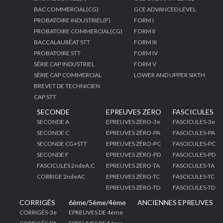
BAC COMMERCIAL(CG)
GCE ADVANCED LEVEL
PROBATOIRE INDUSTRIEL(F)
FORM I
PROBATOIRE COMMERCIAL(CG)
FORM II
BACCALAURÉAT STT
FORM III
PROBATOIRE STT
FORM IV
SÉRIE CAP INDUSTRIEL
FORM V
SÉRIE CAP COMMERCIAL
LOWER AND UPPER SIXTH
BREVET DE TECHNICIEN
CAP STT
SECONDE
EPREUVES ZÉRO
FASCICULES
SECONDE A
EPREUVES ZÉRO-3e
FASCICULES-3e
SECONDE C
EPREUVES ZÉRO-PA
FASCICULES-PA
SECONDE CG+STT
EPREUVES ZÉRO-PC
FASCICULES-PC
SECONDE F
EPREUVES ZÉRO-PD
FASCICULES-PD
FASCICULES 2ndeA,C
EPREUVES ZÉRO-TA
FASCICULES-TA
CORRIGE 2ndeAC
EPREUVES ZÉRO-TC
FASCICULES-TC
EPREUVES ZÉRO-TD
FASCICULES-TD
CORRIGÉS
6ème/5ème/4ème
ANCIENNES EPREUVES
CORRIGÉS-3e
EPREUVES DE 4ème