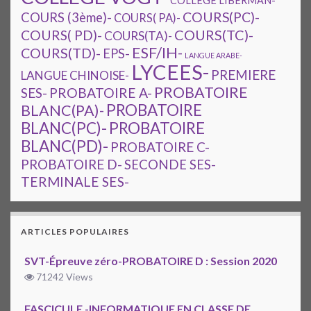
COLLÈGE LIBERMAN-
COURS(PC)-
COURS (3ème)-
COURS( PA)-
COURS(TC)-
COURS( PD)-
COURS(TA)-
ESF/IH-
COURS(TD)-
EPS-
LANGUE ARABE-
LYCEES-
PREMIERE
LANGUE CHINOISE-
PROBATOIRE
SES-
PROBATOIRE A-
PROBATOIRE
BLANC(PA)-
BLANC(PC)-
PROBATOIRE
BLANC(PD)-
PROBATOIRE C-
PROBATOIRE D-
SECONDE SES-
TERMINALE SES-
ARTICLES POPULAIRES
SVT-Épreuve zéro-PROBATOIRE D : Session 2020
71242 Views
FASCICULE -INFORMATIQUE EN CLASSE DE