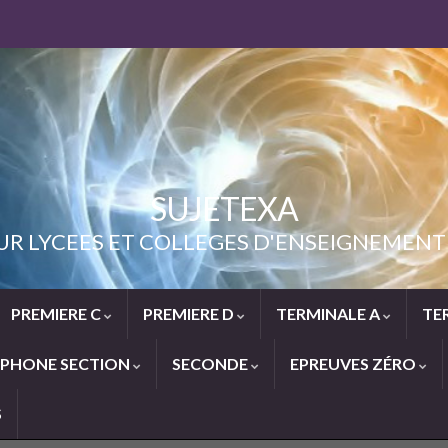
SUJETEXA
UR LYCEES ET COLLEGES D'ENSEIGNEME
PREMIERE C
PREMIERE D
TERMINALE A
TE
PHONE SECTION
SECONDE
EPREUVES ZÉRO
S