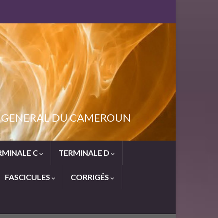
NT GENERAL DU CAMEROUN
RMINALE C
TERMINALE D
FASCICULES
CORRIGÉS