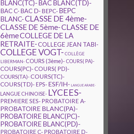
BAC BLANC(TD)-
BLANC(TC)-
BEPC
BAC C-
BAC D-
BEPC-
CLASSE DE 4ème-
BLANC-
CLASSE DE 5ème-
CLASSE DE
6ème
COLLEGE DE LA
RETRAITE-
COLLEGE JEAN TABI-
COLLEGE VOGT-
COLLÈGE
COURS (3ème)-
COURS( PA)-
LIBERMAN-
COURS(PC)-
COURS( PD)-
COURS(TC)-
COURS(TA)-
ESF/IH-
COURS(TD)-
EPS-
LANGUE ARABE-
LYCEES-
LANGUE CHINOISE-
PREMIERE SES-
PROBATOIRE A-
PROBATOIRE BLANC(PA)-
PROBATOIRE BLANC(PC)-
PROBATOIRE BLANC(PD)-
PROBATOIRE C-
PROBATOIRE D-