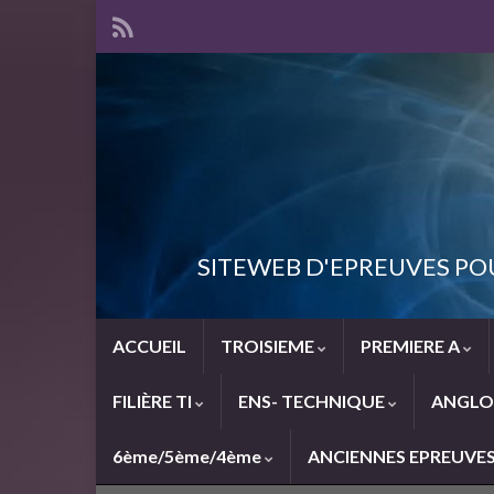
SITEWEB D'EPREUVES PO
ACCUEIL
TROISIEME
PREMIERE A
FILIÈRE TI
ENS- TECHNIQUE
ANGLO
6ème/5ème/4ème
ANCIENNES EPREUVE