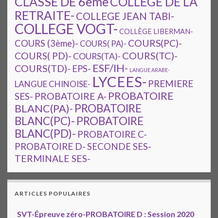
CLASSE DE 6ème
COLLEGE DE LA
RETRAITE-
COLLEGE JEAN TABI-
COLLEGE VOGT-
COLLÈGE LIBERMAN-
COURS(PC)-
COURS (3ème)-
COURS( PA)-
COURS(TC)-
COURS( PD)-
COURS(TA)-
ESF/IH-
COURS(TD)-
EPS-
LANGUE ARABE-
LYCEES-
PREMIERE
LANGUE CHINOISE-
PROBATOIRE
SES-
PROBATOIRE A-
PROBATOIRE
BLANC(PA)-
BLANC(PC)-
PROBATOIRE
BLANC(PD)-
PROBATOIRE C-
PROBATOIRE D-
SECONDE SES-
TERMINALE SES-
ARTICLES POPULAIRES
SVT-Épreuve zéro-PROBATOIRE D : Session 2020