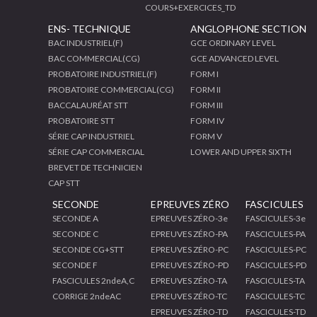
COURS+EXERCICES_TD
ENS- TECHNIQUE
ANGLOPHONE SECTION
BAC INDUSTRIEL(F)
GCE ORDINARY LEVEL
BAC COMMERCIAL(CG)
GCE ADVANCED LEVEL
PROBATOIRE INDUSTRIEL(F)
FORM I
PROBATOIRE COMMERCIAL(CG)
FORM II
BACCALAURÉAT STT
FORM III
PROBATOIRE STT
FORM IV
SÉRIE CAP INDUSTRIEL
FORM V
SÉRIE CAP COMMERCIAL
LOWER AND UPPER SIXTH
BREVET DE TECHNICIEN
CAP STT
SECONDE
EPREUVES ZÉRO
FASCICULES
SECONDE A
EPREUVES ZÉRO-3e
FASCICULES-3e
SECONDE C
EPREUVES ZÉRO-PA
FASCICULES-PA
SECONDE CG+STT
EPREUVES ZÉRO-PC
FASCICULES-PC
SECONDE F
EPREUVES ZÉRO-PD
FASCICULES-PD
FASCICULES 2ndeA,C
EPREUVES ZÉRO-TA
FASCICULES-TA
CORRIGE 2ndeAC
EPREUVES ZÉRO-TC
FASCICULES-TC
EPREUVES ZÉRO-TD
FASCICULES-TD